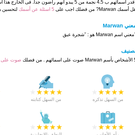
ر اسمائهم ب 4.5 نجمة من 5 يبدو انهم راضون جدا. فى الخارج هذا أسم جيد تماما
 أسمك Marwan? من فضلك اجب على
5 اسئلة عن أسمك
لتحسين ه
عني Marwan
عني اسم Marwan هو : "شجرة عبق
تصنيف
هم . من فضلك
صوت على 
★
★
★
★
★
★
★
★
★
★
★
من السهل تذكره
من السهل كتابته
★
★
★
★
★
★
★
★
★
★
★
رأي الأجانب
النطق بالانجليزية