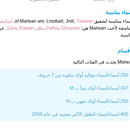
ماء مناسبة
 مناسبة لشقيق of Marwan are: Lmobarl, Jmil,
Yassine
,
أسامة
,
سقة لأخت Marwan هي:
Ghusoon
,
Hafsa
,
ملك
,
Rawan
,
Sara
. عر
اسبة.
أقسام
يحدث فى الفئات التالية
250 أسماء
أسماء مواليد أولاد مكونة من 7 حروف
247 أسماء
أسماء أولاد تبدأ ب M
250 أسماء
أسماء أولاد تنتهي ب N
400 أسماء
أسماء الطفل الأكثر شعبية في عام 2009