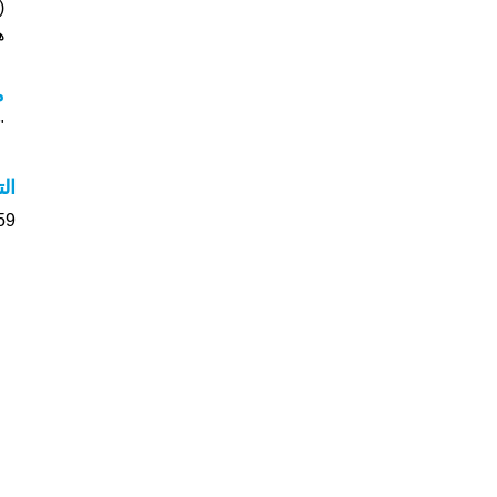
(قد
هل
م
"م
ال
59 الأشخاص بأسم Marwan صوت على اسمائ