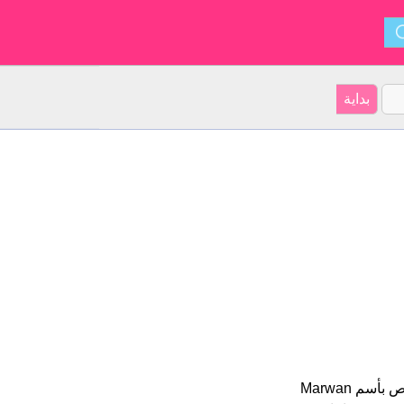
Marwan هو اسم للبنين أصل الأسم هو الأفريقي على موقعنا 59 الأشخاص بأسم Marwan