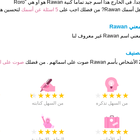
دا. فى الخارج هذا أسم جيد تماما كنية Rawan هو او هي "Roro
 أسمك Rawan? من فضلك اجب على
5 اسئلة عن أسمك
لتحسين ه
عني Rawan
ني اسم Rawan غير معروف لنا
تصنيف
م . من فضلك
صوت على 
★
★
★
★
★
★
★
★
★
★
★
من السهل تذكره
من السهل كتابته
★
★
★
★
★
★
★
★
★
★
★
رأي الأجانب
النطق بالانجليزية