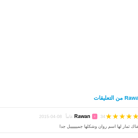
 من التعليقات
★
★
★
★
Rawan
34 عاماً 08-04-2015
♀
ناك ثمار لها اسم روان وشكلها جمييييييل جدا