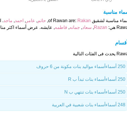
ماء مناسبة
ء مناسبة لشقيق of Rawan are:
Rakan
,
حاتم
,
عامر
,
احمد
,
ماجد
. 
Ra هي:
Razan
,
سعاد
,
جمانه
,
فاطمه
, عايشه. عرض أسماء اكثر منا
أقسام
دث فى الفئات التالية
250 أسماء
أسماء مواليد بنات مكونة من 6 حروف
250 أسماء
أسماء بنات تبدأ ب R
250 أسماء
أسماء بنات تنتهي ب N
248 أسماء
أسماء بنات شعبية في العربية