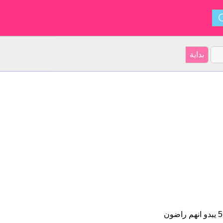
على موقعنا 23 الأشخاص بأسم Rawan (قدر اسمائهم ب 4.5 نجمة من 5 يبدو انهم راضون