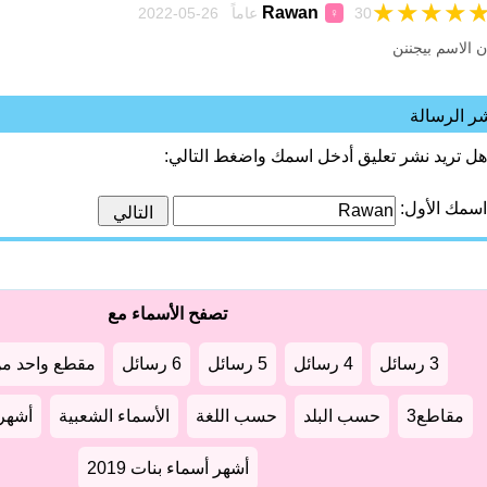
★
★
★
★
Rawan
30 عاماً 26-05-2022
♀
ن الاسم بيجننن
ر الرسالة
هل تريد نشر تعليق أدخل اسمك واضغط التالي:
اسمك الأول:
تصفح الأسماء مع
3 رسائل
4 رسائل
5 رسائل
6 رسائل
مقطع واحد من
مقاطع3
حسب البلد
حسب اللغة
الأسماء الشعبية
أشهر أ
أشهر أسماء بنات 2019