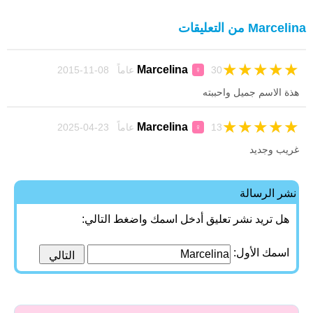
Marcelina من التعليقات
★
★
★
★
★
Marcelina
30 عاماً 08-11-2015
♀
هذة الاسم جميل واحببته
★
★
★
★
★
Marcelina
13 عاماً 23-04-2025
♀
غريب وجديد
نشر الرسالة
هل تريد نشر تعليق أدخل اسمك واضغط التالي:
اسمك الأول: