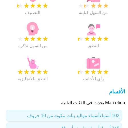
★
★
★
★
★
★
★
★
★
★
من السهل كتابته
التصنيف
★
★
★
★
★
★
★
★
★
★
النطق
من السهل تذكره
★
★
★
★
★
★
★
★
★
★
رأي الأجانب
النطق بالانجليزية
الأقسام
Marcelina يحدث فى الفئات التالية
102 أسماء
أسماء مواليد بنات مكونة من 10 حروف