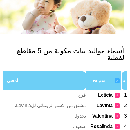
أسماء مواليد بنات مكونة من 5 مقاطع
فظية
اسم
المعنى
♂
Leticia
فرح
♀
Lavinia
مشتق من الاسم الروماني للLevinia.
♀
Valentina
تحدوا.
♀
Rosalinda
ضعيف
♀