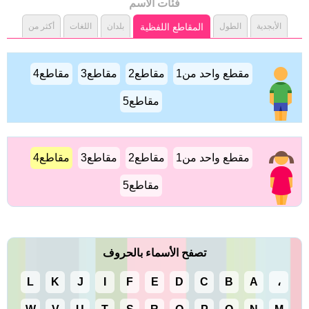
فئات الاسم
الأبجدية
الطول
المقاطع اللفظية
بلدان
اللغات
أكثر من
مقطع واحد من1
مقاطع2
مقاطع3
مقاطع4
مقاطع5
مقطع واحد من1
مقاطع2
مقاطع3
مقاطع4
مقاطع5
تصفح الأسماء بالحروف
L
K
J
I
F
E
D
C
B
A
،