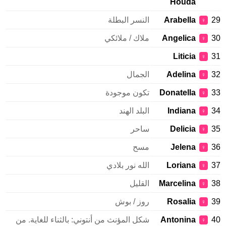
Houda
Arabella
النسر البطلة
♀
Angelica
ملاك / ملائكي
♀
Liticia
♀
Adelina
الجمال
♀
Donatella
تكون موجودة
♀
Indiana
البلد الهند
♀
Delicia
ساحر
♀
Jelena
مسح
♀
Loriana
الله نور بلادي
♀
Marcelina
القليل
♀
Rosalia
روز / بوش
♀
Antonina
شكل المؤنث من أنتوني: بالثناء للغاية. من
♀