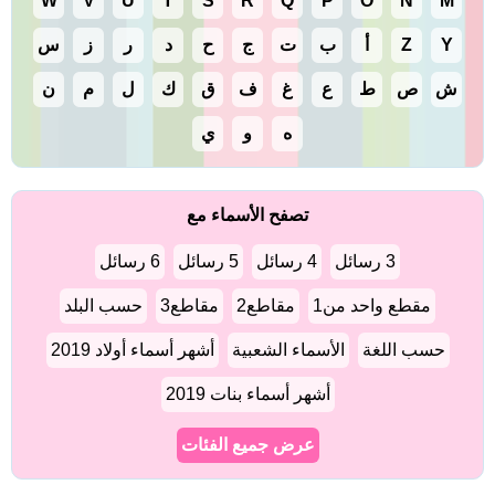
W
V
U
T
S
R
Q
P
O
N
M
Y
Z
أ
ب
ت
ج
ح
د
ر
ز
س
ش
ص
ط
ع
غ
ف
ق
ك
ل
م
ن
ه
و
ي
تصفح الأسماء مع
3 رسائل
4 رسائل
5 رسائل
6 رسائل
مقطع واحد من1
مقاطع2
مقاطع3
حسب البلد
حسب اللغة
الأسماء الشعبية
أشهر أسماء أولاد 2019
أشهر أسماء بنات 2019
عرض جميع الفئات