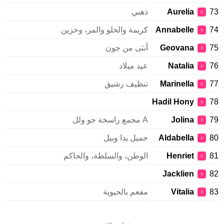
Aurelia
ذهبي
♀
Annabelle
كريمة والحلو والمر، وحزين
♀
Geovana
أنثى من جون
♀
Natalia
عيد ميلاد
♀
Marinella
تنظيف رشيق
♀
Hadil Hony
♀
Jolina
A مجمع راسخة جو ولل
♀
Aldabella
جميل يدا وبيل
♀
Henriet
الوطن، والسلطة، والحاكم
♀
Jacklien
♀
Vitalia
مفعم بالحيوية
♀