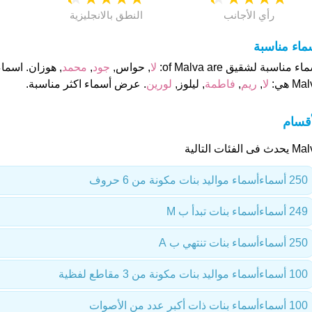
رأي الأجانب
النطق بالانجليزية
ماء مناسبة
ء مناسبة لشقيق of Malva are:
لا
, حواس,
جود
,
محمد
, هوزان. اسما
Ma هي:
لا
,
ريم
,
فاطمة
, ليلوز,
لورين
. عرض أسماء اكثر مناسبة.
أقسام
ث فى الفئات التالية
250 أسماء
أسماء مواليد بنات مكونة من 6 حروف
249 أسماء
أسماء بنات تبدأ ب M
250 أسماء
أسماء بنات تنتهي ب A
100 أسماء
أسماء مواليد بنات مكونة من 3 مقاطع لفظية
100 أسماء
أسماء بنات ذات أكبر عدد من الأصوات