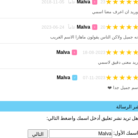
★
★
★
★
Malva
23 عاماً 05-11-2018
♀
وريد ان اعرف معنا اسمي
★
★
★
★
Malva
20 عاماً 24-06-2023
♀
نه جميل ولاكن الناس يقولون ماهازا الاسم الغريب
★
★
★
★
Malva
18-08-2023
♀
ريد معنى دقيق لاسمي
★
★
★
★
Malva
07-11-2023
♂
سم جميل جدا ❤️
ر الرسالة
هل تريد نشر تعليق أدخل اسمك واضغط التالي:
اسمك الأول: