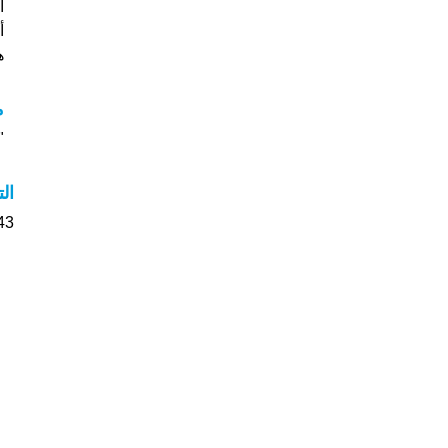
أس
هل
م
"م
ال
43 الأشخاص بأسم Malva صوت على اسمائه