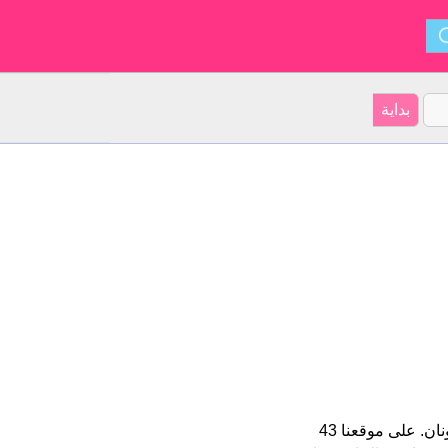
Malva هو اسم فتاة. الأسم شكل من أشكال Madelwinus و ينشأ من يونان. على موقعنا 43