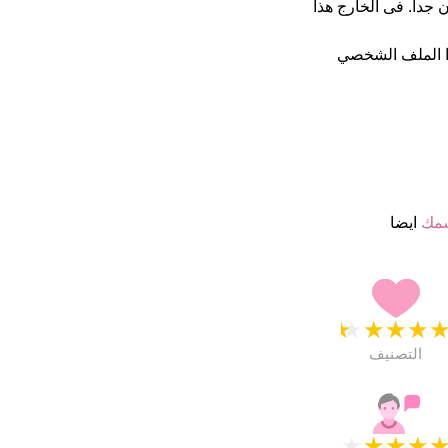
4. نجمة من 5 يبدو انهم راضون جدا. فى الخارج هذا
ا الملف الشخصي
سمك
ايضا
★
★
★
★
التصنيف
★
★
★
★