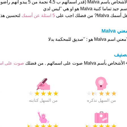
الأشخاص بأسم Malva (قدر اسمائهم ب 5
م جيد تماما كنية Malva هو او هي "ليس لدي
 أسمك Malva? من فضلك اجب على
5 اسئلة عن أسمك
لتحسين هذ
عني Malva
عني اسم Malva هو : "صديق للمحكمة بدلا
تصنيف
م . من فضلك
صوت على ا
★
★
★
★
★
★
★
★
★
★
★
من السهل تذكره
من السهل كتابته
★
★
★
★
★
★
★
★
★
★
★