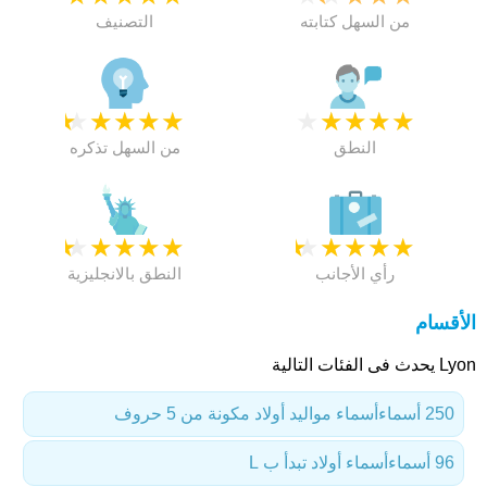
من السهل كتابته
التصنيف
★
★
★
★
★
★
★
★
★
★
النطق
من السهل تذكره
★
★
★
★
★
★
★
★
★
★
رأي الأجانب
النطق بالانجليزية
الأقسام
Lyon يحدث فى الفئات التالية
250 أسماء
أسماء مواليد أولاد مكونة من 5 حروف
96 أسماء
أسماء أولاد تبدأ ب L