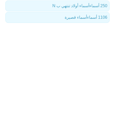
250 أسماء
أسماء أولاد تنتهي ب N
1106 أسماء
أسماء قصيرة