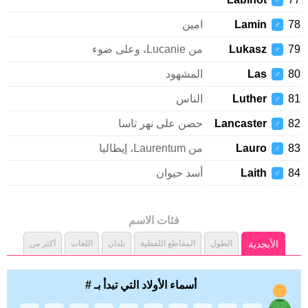
♂
Lamin
امين
♂
Lukasz
من Lucanie، وعلى ضوء
♂
Las
المشهود
♂
Luther
الناس
♂
Lancaster
حصن على نهر تاسا
♂
Lauro
من Laurentum، إيطاليا
♂
Laith
أسد حيوان
♂
فئات الاسم
الأبجدية
الطول
المقاطع اللفظية
بلدان
اللغات
أكثر من
أسماء الأولاد التي تبدأ بـ #