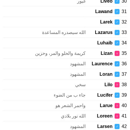
Liveo
غيور
♂
Lawand
♂
Larek
♂
Lazarus
الله سيصدره المساعدة
♂
Luhaib
♂
Lizan
كريمة والحلو والمر، وحزين
♀
Laurence
المشهود
♂
Loran
المشهود
♂
Lilo
سخي
♀
Lucifer
جاء ب من الضوء
♂
Larue
واحمر الشعر هو
♀
Loreen
الله نور بلادي
♀
Larsen
المشهود
♂