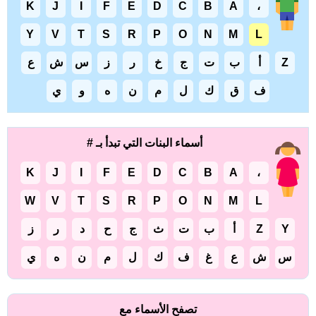
K
J
I
F
E
D
C
B
A
،
Y
V
T
S
R
P
O
N
M
L
Z
أ
ب
ت
ج
خ
ر
ز
س
ش
ع
ف
ق
ك
ل
م
ن
ه
و
ي
أسماء البنات التي تبدأ بـ #
K
J
I
F
E
D
C
B
A
،
W
V
T
S
R
P
O
N
M
L
Y
Z
أ
ب
ت
ث
ج
ح
د
ر
ز
س
ش
ع
غ
ف
ك
ل
م
ن
ه
ي
تصفح الأسماء مع