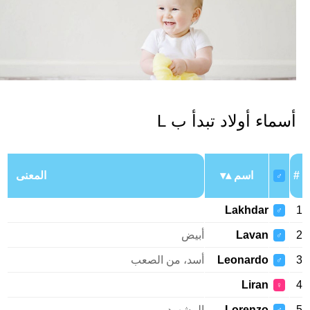
سماء أولاد تبدأ ب L
اسم
المعنى
♂
Lakhdar
♂
Lavan
أبيض
♂
Leonardo
أسد، من الصعب
♂
Liran
♀
Lorenzo
المشهود