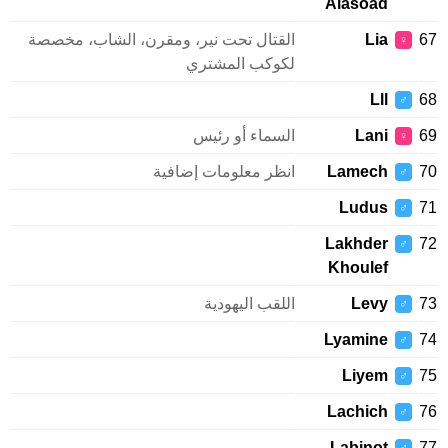
Alasoad
Lia
القتال تحت نير، ومقرن، الشاب، مخصصة
♀
لكوكب المشتري
Lll
♂
Lani
السماء أو رئيس
♀
Lamech
انظر معلومات إضافية
♂
Ludus
♂
Lakhder
♂
Khoulef
Levy
اللقب اليهودية
♂
Lyamine
♂
Liyem
♂
Lachich
♂
Labinot