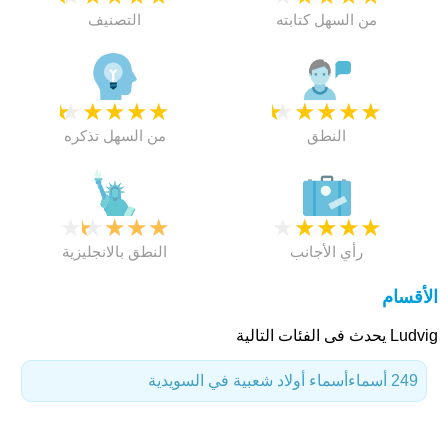
من السهل كتابته
التصنيف
★
★
★
★
★
★
★
★
★
★
النطق
من السهل تذكره
★
★
★
★
★
★
★
★
★
★
رأي الأجانب
النطق بالانجليزية
الأقسام
Ludvig يحدث فى الفئات التالية
249 أسماء
أسماء أولاد شعبية في السويدية