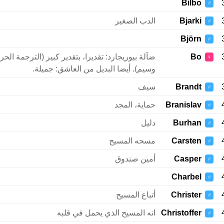
Bilbo
♂
Bjarki
الدب الصغير
♂
Björn
♂
Bo
ضآلة بيوريجارد: تقديرا، بتقدير كبير (الترجمة الح
♀
وسيم). أيضا البديل من العاشق: جميلة.
Brandt
سيف
♂
Branislav
حماية، المجد
♂
Burhan
دليل
♂
Carsten
مسحه المسيح
♂
Casper
أمين صندوق
♂
Charbel
♂
Christer
أتباع المسيح
♂
Christoffer
انه المسيح الذي يحمل في قلبه
♂