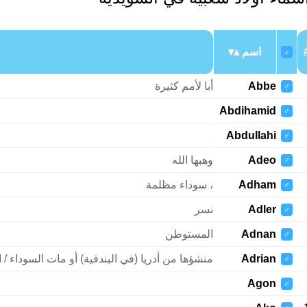
اسم
♂
Abbe
أبا لأمم كثيرة
♂
Abdihamid
♂
Abdullahi
♂
Adeo
وهبها الله
♂
Adham
، سوداء مظلمة
♂
Adler
نسر
♂
Adnan
المستوطن
♂
Adrian
منشؤها من أدريا (في البندقية) أو مات السوداء / 
♂
Agon
♂