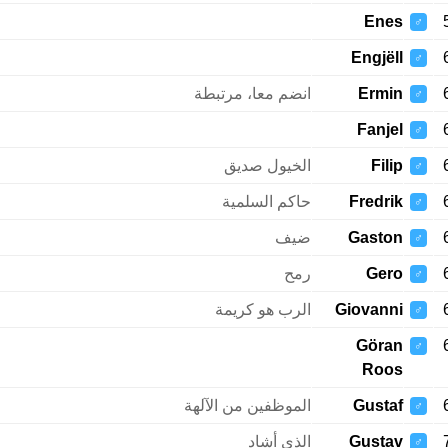
Enes
♂
Engjëll
♂
Ermin
انضم معا، مرتبطة
♂
Fanjel
♂
Filip
الخيول صديق
♂
Fredrik
حاكم السلمية
♂
Gaston
ضيف
♂
Gero
رمح
♂
Giovanni
الرب هو كريمة
♂
Göran
♂
Roos
Gustaf
الموظفين من الآلهة
♂
Gustav
الذي أشاد
♂