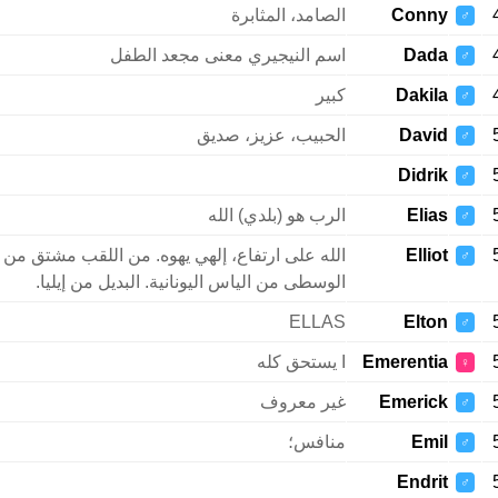
Conny
الصامد، المثابرة
♂
Dada
اسم النيجيري معنى مجعد الطفل
♂
Dakila
كبير
♂
David
الحبيب، عزيز، صديق
♂
Didrik
♂
Elias
الرب هو (بلدي) الله
♂
Elliot
الله على ارتفاع، إلهي يهوه. من اللقب مشتق من 
♂
الوسطى من الياس اليونانية. البديل من إيليا.
ELLAS
Elton
♂
Emerentia
I يستحق كله
♀
Emerick
غير معروف
♂
Emil
منافس؛
♂
Endrit
♂