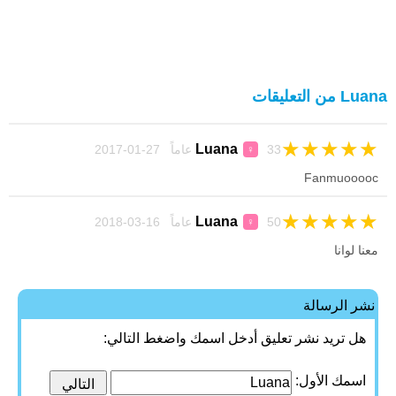
Luana من التعليقات
★
★
★
★
★
Luana
33 عاماً 27-01-2017
♀
Fanmuooooc
★
★
★
★
★
Luana
50 عاماً 16-03-2018
♀
معنا لوانا
نشر الرسالة
هل تريد نشر تعليق أدخل اسمك واضغط التالي:
اسمك الأول: