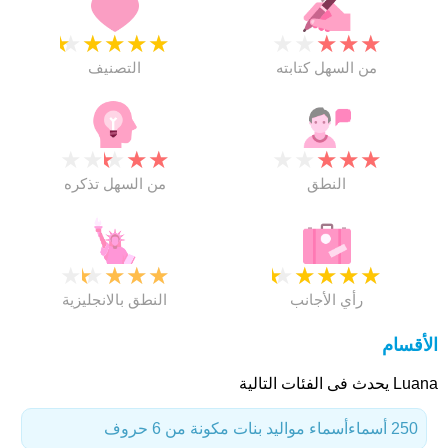
★
★
★
★
★
★
★
★
★
★
من السهل كتابته
التصنيف
★
★
★
★
★
★
★
★
★
★
النطق
من السهل تذكره
★
★
★
★
★
★
★
★
★
★
رأي الأجانب
النطق بالانجليزية
الأقسام
Luana يحدث فى الفئات التالية
250 أسماء
أسماء مواليد بنات مكونة من 6 حروف