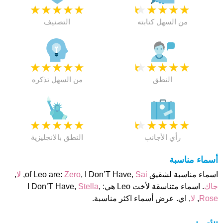
★
★
★
★
★
★
★
★
★
★
من السهل كتابته
التصنيف
★
★
★
★
★
★
★
★
★
★
النطق
من السهل تذكره
★
★
★
★
★
★
★
★
★
★
رأي الأجانب
النطق بالانجليزية
أسماء مناسبة
اسماء مناسبة لشقيق of Leo are:
Sai
, I Don’T Have,
Zero
,
لا
,
جاك
. اسماء متناسقة لأخت Leo هي: I Don’T Have,
,
Stella
Rose
,
لا
, اي. عرض أسماء اكثر مناسبة.