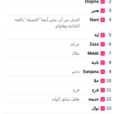
Dojyna
2
♀
3
هدير
♀
4
Nani
البديل من آن. يعني أيضا "الجميلة" باللغة
♀
اليابانية وهاواي
5
اية
♀
6
Zaza
حركة
♀
7
Malak
ملاك
♀
8
نادية
♀
9
Sanjana
ناعم
♀
10
حلا
♀
11
فرح
فرح
♀
12
خديجة
طفل سابق لأوانه
♀
13
نوال
♀