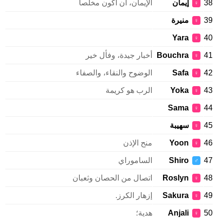
38
إيمان
الإيمان، أن أكون مخلصا
♀
39
منيرة
♀
Yara
40
♀
41
Bouchra
أخبار جيدة، وفأل خير
♀
42
Safa
الوضوح والنقاء، والصفاء
♀
43
Yoka
الرب هو كريمة
♀
Sama
44
♀
45
سهيبة
♀
46
Yoon
منح الإذن
♀
47
Shiro
الساموراي
♂
48
Roslyn
اتصال من الحصان وثعبان
♀
49
Sakura
إزهار الكرز.
♀
50
Anjali
هدية؛
♀