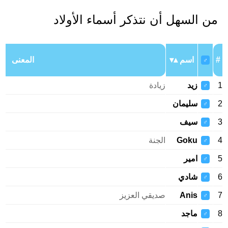
من السهل أن نتذكر أسماء الأولاد
#
اسم
المعنى
♂
1
زيد
زيادة
♂
2
سليمان
♂
3
سيف
♂
4
Goku
الجنة
♂
5
امير
♂
6
شادي
♂
7
Anis
صديقي العزيز
♂
8
ماجد
♂