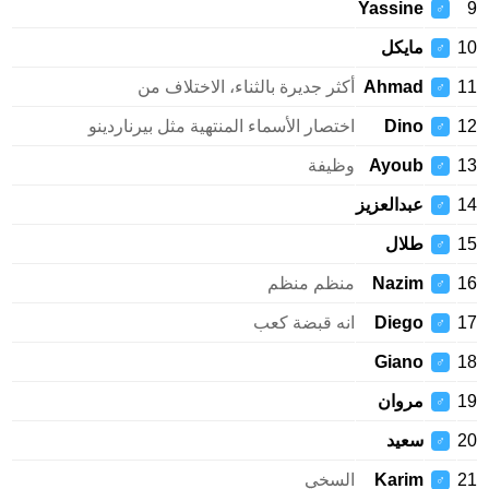
Yassine
9
♂
10
مايكل
♂
11
Ahmad
أكثر جديرة بالثناء، الاختلاف من
♂
12
Dino
اختصار الأسماء المنتهية مثل بيرناردينو
♂
13
Ayoub
وظيفة
♂
14
عبدالعزيز
♂
15
طلال
♂
16
Nazim
منظم منظم
♂
17
Diego
انه قبضة كعب
♂
Giano
18
♂
19
مروان
♂
20
سعيد
♂
21
Karim
السخي
♂