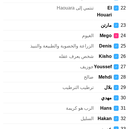
22
El
تنتمي إلى Haouara
♂
Houari
23
مارتن
♂
24
Mego
الغيوم
♀
25
Denis
الزراعة والخصوبة والطبيعة والنبيذ
♂
26
Kisho
شخص يعرف عقله
♂
27
Youssef
جوزيف
♂
28
Mehdi
صالح
♂
29
بلال
ترطيب الترطيب
♂
30
مهدي
♂
31
Hans
الرب هو كريمة
♂
32
Hakan
السليل
♂
33
عمرو