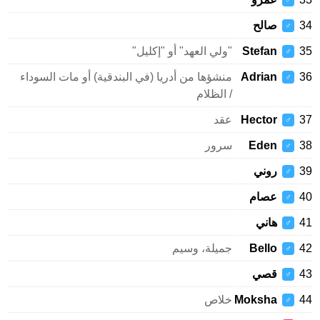
♂
34
صالح
♂
35
Stefan
"ولي العهد" أو "إكليل"
♂
36
Adrian
منشؤها من أدريا (في البندقية) أو مات السوداء
♂
/ الظلام
37
Hector
عقد
♂
38
Eden
سرور
♂
39
روني
♂
40
عصام
♂
41
هاني
♂
42
Bello
جميلة، وسيم
♂
43
قصي
♂
44
Moksha
خلاص
♂