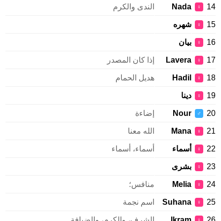
14
Nada
الندى والكرم
♀
15
شهره
♀
16
بيان
♀
17
Lavera
إذا كان المصدر
♀
18
Hadil
هديل الحمام
♀
19
دينا
♀
20
Nour
إضاءة
♂
21
Mana
الله معنا
♀
22
أسماء
أسماء، أسماء
♀
23
بشرى
♀
24
Melia
منافس؛
♀
25
Suhana
اسم نجمة
♀
26
Ikram
الشرف، والكرم، والضيافة
♀