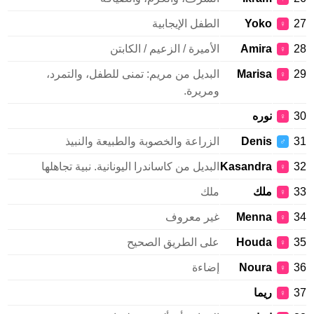
27
Yoko
الطفل الإيجابية
♀
28
Amira
الأميرة / الزعيم / الكابتن
♀
29
Marisa
البديل من مريم: تمنى للطفل، والتمرد،
♀
ومريرة.
30
نوره
♀
31
Denis
الزراعة والخصوبة والطبيعة والنبيذ
♂
32
Kasandra
البديل من كاساندرا اليونانية. نبية تجاهلها
♀
33
ملك
ملك
♀
34
Menna
غير معروف
♀
35
Houda
على الطريق الصحيح
♀
36
Noura
إضاءة
♀
37
ريما
♀