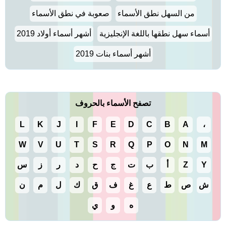
من السهل نطق الأسماء
صعوبة في نطق الأسماء
أسماء سهل نطقها باللغة الإنجليزية
أشهر أسماء أولاد 2019
أشهر أسماء بنات 2019
تصفح الأسماء بالحروف
L
K
J
I
F
E
D
C
B
A
،
W
V
U
T
S
R
Q
P
O
N
M
Y
Z
أ
ب
ت
ج
ح
د
ر
ز
س
ش
ص
ط
ع
غ
ف
ق
ك
ل
م
ن
ه
و
ي