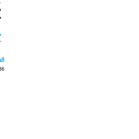
ف
هل
م
"م
ال
36 الأشخاص بأسم Lavan صوت على اسمائه