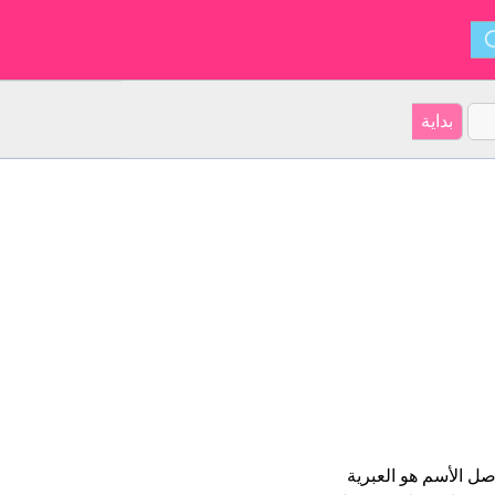
 للزوار على الموقع 60% ذكور و 40% اناث أصل الأسم هو العبرية