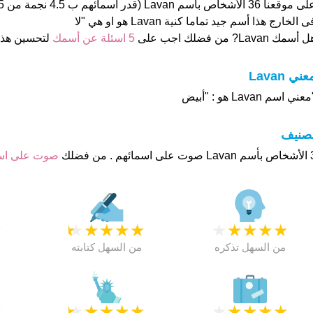
ى الخارج هذا أسم جيد تماما كنية Lavan هو او هي "لا
 أسمك Lavan? من فضلك اجب على
5 اسئلة عن أسمك
لتحسين هذ
عني Lavan
عني اسم Lavan هو : "أبيض
تصنيف
م . من فضلك
صوت على ا
★
★
★
★
★
★
★
★
★
★
★
من السهل تذكره
من السهل كتابته
★
★
★
★
★
★
★
★
★
★
★