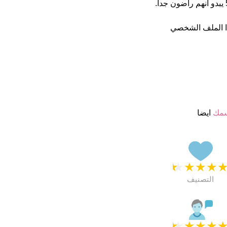
على موقعنا 36 الأشخاص بأسم Lavan (قدر اسمائهم ب 4.5 نجمة من 5 يبدو انهم راضون جدا.
ا الملف الشخصي
سمك
ايضا
★
★
★
★
التصنيف
★
★
★
★