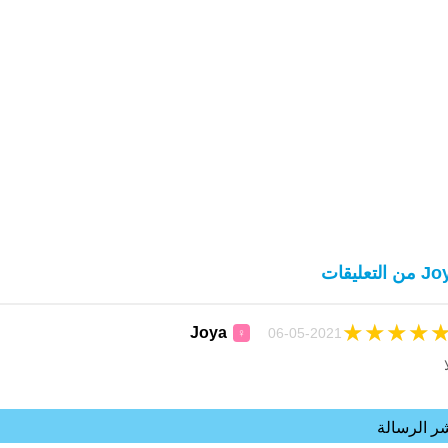
ن التعليقات
★
★
★
★
Joya
06-05-2021
♀
ا
ر الرسالة