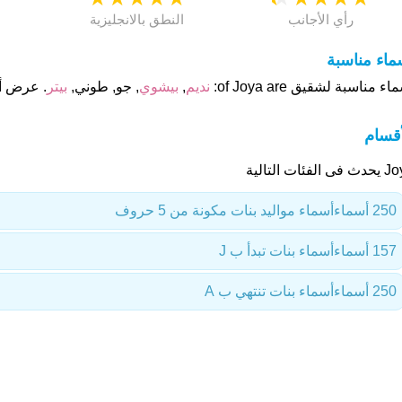
رأي الأجانب
النطق بالانجليزية
ماء مناسبة
اء مناسبة لشقيق of Joya are:
نديم
,
بيشوي
, جو, طوني,
بيتر
. عرض أس
أقسام
ى الفئات التالية
250 أسماء
أسماء مواليد بنات مكونة من 5 حروف
157 أسماء
أسماء بنات تبدأ ب J
250 أسماء
أسماء بنات تنتهي ب A