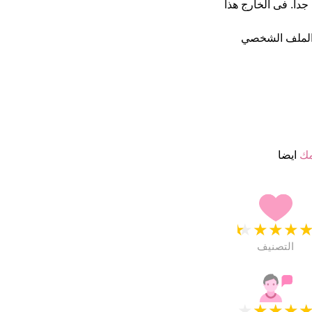
جمة من 5 يبدو انهم راضون جدا. فى الخارج هذا
الملف الشخصي
مك
ايضا
★
★
★
★
التصنيف
★
★
★
★