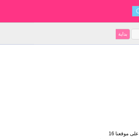
Joya هو اسم فتاة. الأسم شكل من أشكال Gioia و ينشأ من الإنجليزية. على موقعنا 16