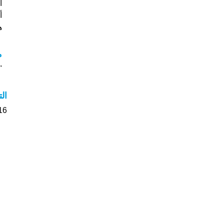
أس
هل
م
"م
ال
16 الأشخاص بأسم Joya صوت على اسمائه