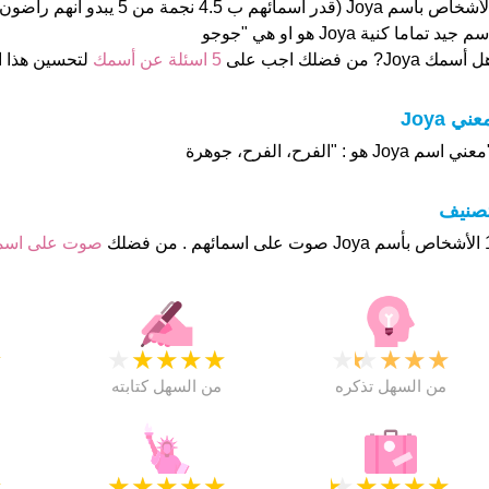
الأشخاص بأسم Joya (قدر اسمائهم ب 4.5 ن
م جيد تماما كنية Joya هو او هي "جوجو
 أسمك Joya? من فضلك اجب على
5 اسئلة عن أسمك
لتحسين هذا 
عني Joya
عني اسم Joya هو : "الفرح، الفرح، جوهرة
تصنيف
م . من فضلك
صوت على اس
★
★
★
★
★
★
★
★
★
★
★
من السهل تذكره
من السهل كتابته
★
★
★
★
★
★
★
★
★
★
★