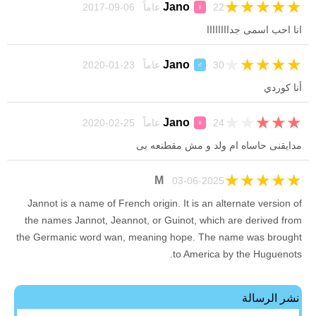
★
★
★
★
★
Jano
22 عاماً 06-09-2017
♀
انا احب اسمى جداااااااا
★
★
★
★
★
Jano
30 عاماً 23-01-2020
♂
أنا كوردي
★
★
★
★
★
Jano
24 عاماً 25-02-2020
♀
مدايقنى حاساه ام ولد و مش مقطنعه بى
★
★
★
★
★
M
03-06-2025
Jannot is a name of French origin. It is an alternate version of
the names Jannot, Jeannot, or Guinot, which are derived from
the Germanic word wan, meaning hope. The name was brought
to America by the Huguenots.
نشر الرسالة