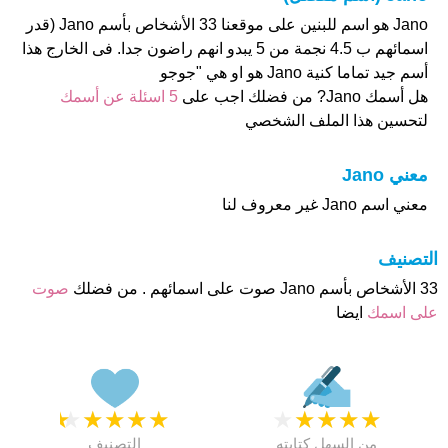
Jano هو اسم للبنين على موقعنا 33 الأشخاص بأسم Jano (قدر
اسمائهم ب 4.5 نجمة من 5 يبدو انهم راضون جدا. فى الخارج هذا
أسم جيد تماما كنية Jano هو او هي "جوجو
هل أسمك Jano? من فضلك اجب على
5 اسئلة عن أسمك
لتحسين هذا الملف الشخصي
معني Jano
معني اسم Jano غير معروف لنا
التصنيف
33 الأشخاص بأسم Jano صوت على اسمائهم . من فضلك
صوت
على اسمك
ايضا
★
★
★
★
★
★
★
★
★
★
من السهل كتابته
التصنيف