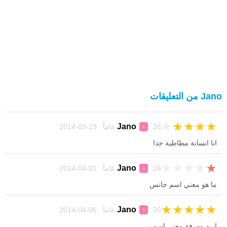
Jano من التعليقات
★
★
★
★
★
Jano
26 عاماً 19-03-2014
♀
انا انسانة مطاطية جدا
★
★
★
★
★
Jano
26 عاماً 01-04-2014
♀
ما هو معني اسم جانس
★
★
★
★
★
Jano
26 عاماً 06-04-2014
♀
اريد مهرفة معنى اسمى