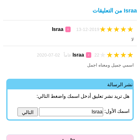
Israa من التعليقات
★
★
★
★
★
Israa
13-12-2019
♀
لا
★
★
★
★
★
Israa
22 عاماً 02-07-2020
♀
اسمي جميل ومعناه اجمل
نشر الرسالة
هل تريد نشر تعليق أدخل اسمك واضغط التالي:
اسمك الأول: