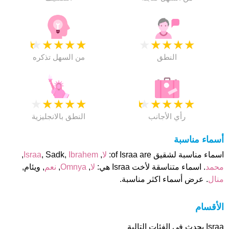
★
★
★
★
★
★
★
★
★
★
النطق
من السهل تذكره
★
★
★
★
★
★
★
★
★
★
رأي الأجانب
النطق بالانجليزية
أسماء مناسبة
اسماء مناسبة لشقيق of Israa are:
لا
,
Ibrahem
, Sadk,
Israa
,
محمد
. اسماء متناسقة لأخت Israa هي:
لا
,
Omnya
,
نعم
, ويئام,
منال
. عرض أسماء اكثر مناسبة.
الأقسام
Israa يحدث فى الفئات التالية