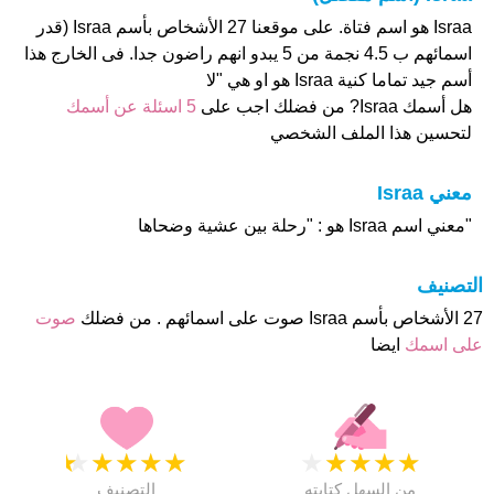
Israa هو اسم فتاة. على موقعنا 27 الأشخاص بأسم Israa (قدر
اسمائهم ب 4.5 نجمة من 5 يبدو انهم راضون جدا. فى الخارج هذا
أسم جيد تماما كنية Israa هو او هي "لا
هل أسمك Israa? من فضلك اجب على
5 اسئلة عن أسمك
لتحسين هذا الملف الشخصي
معني Israa
"معني اسم Israa هو : "رحلة بين عشية وضحاها
التصنيف
27 الأشخاص بأسم Israa صوت على اسمائهم . من فضلك
صوت
على اسمك
ايضا
★
★
★
★
★
★
★
★
★
★
من السهل كتابته
التصنيف