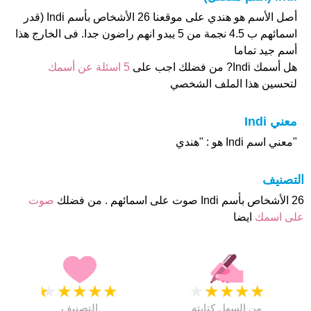
أصل الأسم هو هندي على موقعنا 26 الأشخاص بأسم Indi (قدر
اسمائهم ب 4.5 نجمة من 5 يبدو انهم راضون جدا. فى الخارج هذا
أسم جيد تماما
هل أسمك Indi? من فضلك اجب على
5 اسئلة عن أسمك
لتحسين هذا الملف الشخصي
معني Indi
"معني اسم Indi هو : "هندي
التصنيف
26 الأشخاص بأسم Indi صوت على اسمائهم . من فضلك
صوت
على اسمك
ايضا
★
★
★
★
★
★
★
★
★
★
من السهل كتابته
التصنيف