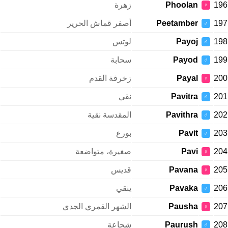
196
Phoolan
زهرة
♀
197
Peetamber
أصفر قماش الحرير
♂
198
Payoj
لوتس
♂
199
Payod
سحابة
♂
200
Payal
زخرفة القدم
♀
201
Pavitra
نقي
♂
202
Pavithra
المقدسة نقية
♂
203
Pavit
بورع
♂
204
Pavi
صغيرة، متواضعة
♀
205
Pavana
قديس
♀
206
Pavaka
ينقي
♂
207
Pausha
الشهر القمري الجدي
♀
208
Paurush
شجاعة
♂