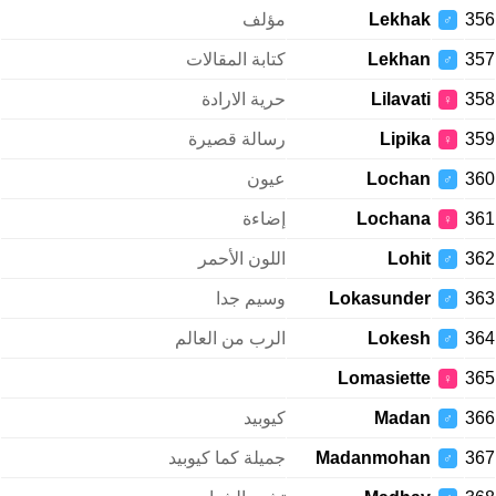
356
Lekhak
مؤلف
♂
357
Lekhan
كتابة المقالات
♂
358
Lilavati
حرية الارادة
♀
359
Lipika
رسالة قصيرة
♀
360
Lochan
عيون
♂
361
Lochana
إضاءة
♀
362
Lohit
اللون الأحمر
♂
363
Lokasunder
وسيم جدا
♂
364
Lokesh
الرب من العالم
♂
Lomasiette
365
♀
366
Madan
كيوبيد
♂
367
Madanmohan
جميلة كما كيوبيد
♂