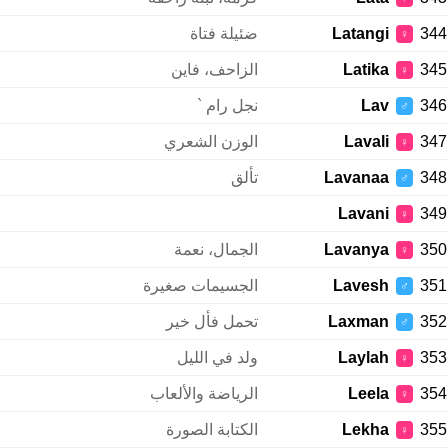
344
Latangi
ضئيلة فتاة
♀
345
Latika
الزاحف، فاين
♀
346
Lav
نجل رام `
♂
347
Lavali
الوزن الشعري
♀
348
Lavanaa
تألق
♂
Lavani
349
♀
350
Lavanya
الجمال، نعمة
♀
351
Lavesh
الجسيمات صغيرة
♂
352
Laxman
تحمل فأل خير
♂
353
Laylah
ولد في الليل
♀
354
Leela
الرياضة والألعاب
♀
355
Lekha
الكتابة الصورة
♀