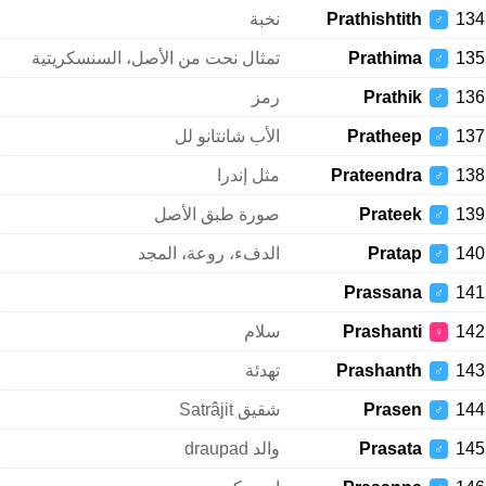
134
Prathishtith
نخبة
♂
135
Prathima
تمثال نحت من الأصل، السنسكريتية
♂
136
Prathik
رمز
♂
137
Pratheep
الأب شانتانو لل
♂
138
Prateendra
مثل إندرا
♂
139
Prateek
صورة طبق الأصل
♂
140
Pratap
الدفء، روعة، المجد
♂
Prassana
141
♂
142
Prashanti
سلام
♀
143
Prashanth
تهدئة
♂
144
Prasen
شقيق Satrâjit
♂
145
Prasata
والد draupad
♂