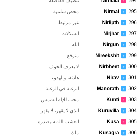
294
Nirmala
تنظيف الفاضلة
♀
295
Nirmal
محض سلمية
♂
296
Nirlipth
غير مرتبط
♂
297
Nirjhar
الشلالات
♂
298
Nirgun
الله
♂
299
Nireekshit
متوقع
♂
300
Nirbheet
لا يعرف الخوف
♂
301
Nirav
هادئة، والهدوء
♂
302
Manorath
الرغبة في الرغبة
♂
303
Kunti
محب للإله الشمس
♀
304
Kuruvilla
الذي لا يقهر، لا يقهر
♂
305
Kusa
العشب الله سيصدره
♀
306
Kusagra
ملك
♂