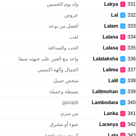
331
Lakya
ولد يوم الخميس
♀
332
Lal
عروض
♂
333
Lalam
أفضل من نوعه
♂
334
Lalana
لعب
♀
335
Lalasa
الحب والصداقة
♀
336
Lalataksha
واحد مع العين على جبهته شيفا
♂
337
Lalima
الجمال وآلهة اكسمي
♀
338
Lalit
شخص جميل
♂
339
Lalitmohan
بسيطة وجميلة
♂
ganapti
Lambodara
340
♂
341
Lanka
من سري
♀
342
Laranya
ضوء أو مشرق
♀
343
Lata
كرمة، نبتة زاحفة
♀