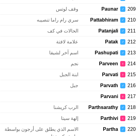
209
Paunar
وقف لوتس
♂
210
Pattabhiram
سري رام راما تنصيبه
♂
211
Patanjali
الحالات في كف
♂
212
Patak
علامة لافتة
♂
213
Pashupati
اسم آخر لشيفا
♂
214
Parveen
نجم
♀
215
Parvati
ابنة الجبل
♀
216
Parvath
جبل
♂
Parvani
217
♀
218
Parthsarathy
الرب كريشنا
♂
219
Parthivi
إلهة سيتا
♀
220
Partha
الاسم الذي يطلق على أرجون بواسطة
♂