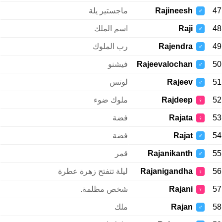
47
Rajineesh
ماجستير يلة
♂
48
Raji
اسم الملك
♂
49
Rajendra
رب الملوك
♂
50
Rajeevalochan
فيشنو
♂
51
Rajeev
لوتس
♂
52
Rajdeep
ملوك ضوء
♀
53
Rajata
فضة
♀
54
Rajat
فضة
♂
55
Rajanikanth
قمر
♂
56
Rajanigandha
ليلة تتفتح زهرة عطرة
♀
57
Rajani
شخص مظلمة.
♀
58
Rajan
ملك
♂