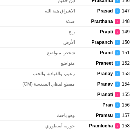
146
Prasanna
ابن حكيم
♂
147
Prasad
الاشراق هبة الله
♂
148
Prarthana
صلاة
♀
149
Prapti
ربح
♀
150
Prapanch
الأرض
♂
151
Pranit
شخص متواضع
♂
152
Praneet
متواضع
♂
153
Pranay
زعيم، والقيادة، والحب
♂
154
Pranav
مقطع لفظي المقدسة (OM)
♂
Pranati
155
♀
Pran
156
♂
157
Pramsu
وهو باحث
♂
158
Pramlocha
حورية أسطوري
♀