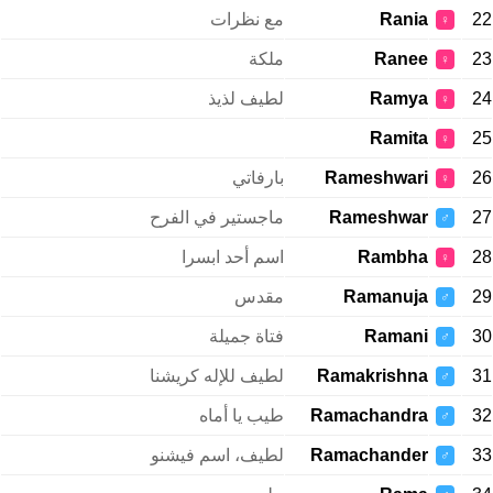
22
Rania
مع نظرات
♀
23
Ranee
ملكة
♀
24
Ramya
لطيف لذيذ
♀
Ramita
25
♀
26
Rameshwari
بارفاتي
♀
27
Rameshwar
ماجستير في الفرح
♂
28
Rambha
اسم أحد ابسرا
♀
29
Ramanuja
مقدس
♂
30
Ramani
فتاة جميلة
♂
31
Ramakrishna
لطيف للإله كريشنا
♂
32
Ramachandra
طيب يا أماه
♂
33
Ramachander
لطيف، اسم فيشنو
♂