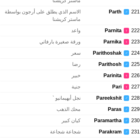
ماستر كريشنا
221
Parth
الاسم الذي يطلق على أرجون بواسطة
♂
ماستر كريشنا
222
Parnita
واعد
♀
223
Parnika
ورقة صغيرة بارفاتي
♀
224
Parithoshak
سعر
♂
225
Parithosh
رضا
♂
226
Parinita
خبير
♀
227
Pari
جنية
♀
228
Pareekshit
نجل أبهيمانيو `
♂
229
Paras
محك الذهب
♂
230
Paramartha
كيان كبير
♂
231
Parakram
شجاعة شجاعة
♂