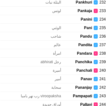
232
Pankhuri
البتلة نبات
♂
233
Pankaja
لوتس
♀
Panini
234
♂
235
Pani
الوثني
♂
236
Pandu
شاحب
♂
237
Pandita
عالم
♂
238
Pandara
امرأة
♀
239
Panchika
رجل abhirati
♂
240
Panchali
أميرة
♀
241
Panav
أمير
♂
242
Pananjay
سحابة
♂
243
Pampapati
viroopaksha رب نهر بامبا
♂
244
Pallavi
أوراق جديدة
♀