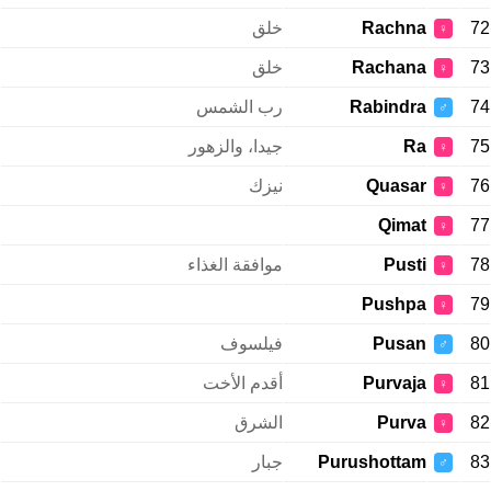
72
Rachna
خلق
♀
73
Rachana
خلق
♀
74
Rabindra
رب الشمس
♂
75
Ra
جيدا، والزهور
♀
76
Quasar
نيزك
♀
Qimat
77
♀
78
Pusti
موافقة الغذاء
♀
Pushpa
79
♀
80
Pusan
فيلسوف
♂
81
Purvaja
أقدم الأخت
♀
82
Purva
الشرق
♀
83
Purushottam
جبار
♂