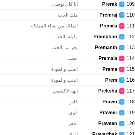
109
Prerak
أيا كان يوصي
♂
110
Premraj
ملك الحب
♂
111
Premila
الملكة من نساء المملكة
♀
112
Prembhari
مليئة بالحب
♂
113
Premanth
بحر من الحب
♂
114
Premala
محب
♀
115
Prema
الحب والمودة
♀
116
Prem
الحب والمودة
♂
117
Preksha
إلهة لاكشمي
♀
118
Pravin
قادر
♂
119
Praveer
قوي
♂
120
Praveen
ماهر
♂
121
Pravarthak
الرائد
♂