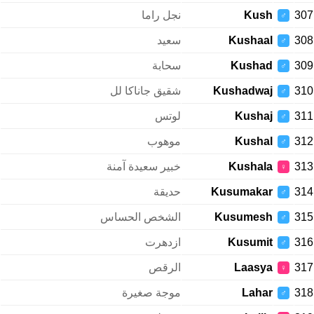
307
Kush
نجل راما
♂
308
Kushaal
سعيد
♂
309
Kushad
سحابة
♂
310
Kushadwaj
شقيق جاناكا لل
♂
311
Kushaj
لوتس
♂
312
Kushal
موهوب
♂
313
Kushala
خبير سعيدة آمنة
♀
314
Kusumakar
حديقة
♂
315
Kusumesh
الشخص الحساس
♂
316
Kusumit
ازدهرت
♂
317
Laasya
الرقص
♀
318
Lahar
موجة صغيرة
♂