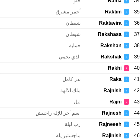
34
Rama
حلو
♂
35
Raktim
أحمر مشرق
♂
36
Raktavira
شيطان
♂
37
Rakshasa
شيطان
♂
38
Rakshan
حماية
♂
39
Rakshak
الذي يحمي
♂
Rakhi
40
♀
41
Raka
بدر كامل
♂
42
Rajnish
ملك الآلهة
♂
43
Rajni
ليل
♀
44
Rajnesh
اسم آخر للإله راجنيش
♂
45
Rajneesh
رب ليلة
♂
46
Rajinish
ماجستير يلة
♂