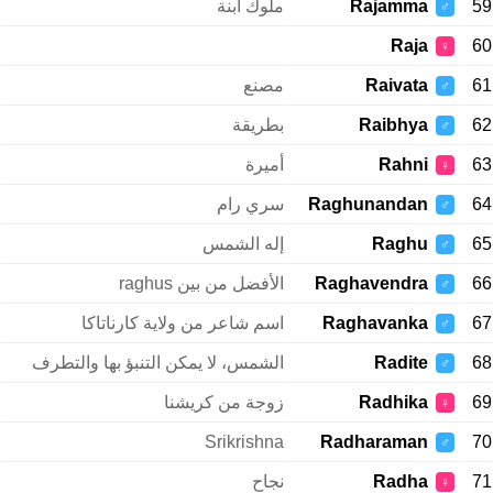
59
Rajamma
ملوك ابنة
♂
Raja
60
♀
61
Raivata
مصنع
♂
62
Raibhya
بطريقة
♂
63
Rahni
أميرة
♀
64
Raghunandan
سري رام
♂
65
Raghu
إله الشمس
♂
66
Raghavendra
الأفضل من بين raghus
♂
67
Raghavanka
اسم شاعر من ولاية كارناتاكا
♂
68
Radite
الشمس، لا يمكن التنبؤ بها والتطرف
♂
69
Radhika
زوجة من كريشنا
♀
Srikrishna
Radharaman
70
♂
71
Radha
نجاح
♀