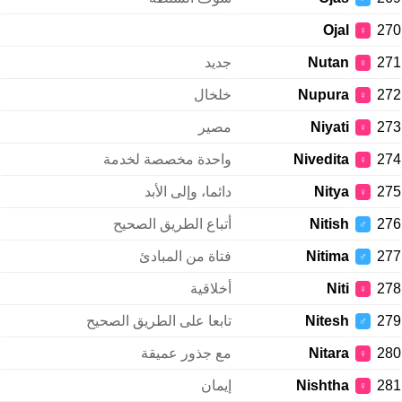
Ojal
270
♀
271
Nutan
جديد
♀
272
Nupura
خلخال
♀
273
Niyati
مصير
♀
274
Nivedita
واحدة مخصصة لخدمة
♀
275
Nitya
دائما، وإلى الأبد
♀
276
Nitish
أتباع الطريق الصحيح
♂
277
Nitima
فتاة من المبادئ
♂
278
Niti
أخلاقية
♀
279
Nitesh
تابعا على الطريق الصحيح
♂
280
Nitara
مع جذور عميقة
♀
281
Nishtha
إيمان
♀