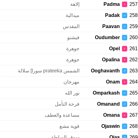
257
Padma
إلاهة
♀
258
Padak
ميدالية
♂
259
Paavan
المقدس
♂
260
Oudumber
فيشنو
♂
261
Opel
جوهرة
♀
262
Opalina
جوهرة
♀
263
Ooghavanth
الشمس prateeka سورا] سلالة
♂
264
Onam
مهرجان
♀
265
Omparkash
نور الله
♂
266
Omanand
فرحة التأمل
♂
267
Omana
مساعدة والعطف
♀
268
Ojaswin
قوية مشع
♂
269
Ojas
سوف السلطة
♂