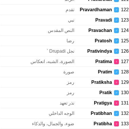
122
Pravardhaman
تقدم
♂
123
Pravadi
نبي
♂
124
Pravachan
النص المقدس
♂
125
Pratosh
رضا
♂
126
Prativindya
نجل Drupadi `
♂
127
Pratima
الصورة، الشبه، انعكاس
♀
128
Pratim
صورة
♂
129
Pratiksha
رمز
♀
130
Pratik
رمز
♂
131
Pratigya
نذر تعهد
♀
132
Pratibhan
الوجه الداخلي
♂
133
Pratibha
ضوء، والجمال، والذكاء
♀