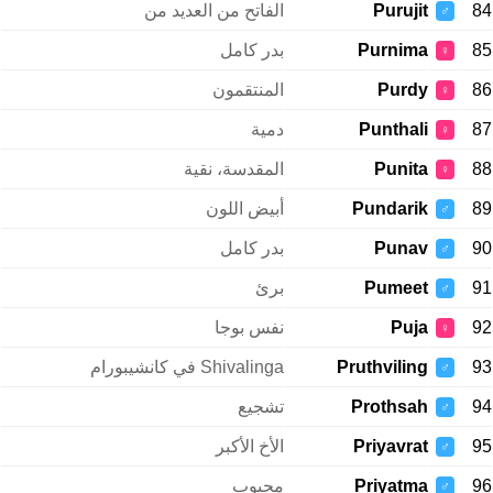
84
Purujit
الفاتح من العديد من
♂
85
Purnima
بدر كامل
♀
86
Purdy
المنتقمون
♀
87
Punthali
دمية
♀
88
Punita
المقدسة، نقية
♀
89
Pundarik
أبيض اللون
♂
90
Punav
بدر كامل
♂
91
Pumeet
برئ
♂
92
Puja
نفس بوجا
♀
93
Pruthviling
Shivalinga في كانشيبورام
♂
94
Prothsah
تشجيع
♂
95
Priyavrat
الأخ الأكبر
♂
96
Priyatma
محبوب
♂