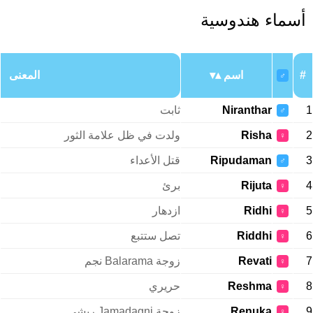
أسماء هندوسية
#
اسم
المعنى
♂
1
Niranthar
ثابت
♂
2
Risha
ولدت في ظل علامة الثور
♀
3
Ripudaman
قتل الأعداء
♂
4
Rijuta
برئ
♀
5
Ridhi
ازدهار
♀
6
Riddhi
تصل ستتبع
♀
7
Revati
زوجة Balarama نجم
♀
8
Reshma
حريري
♀
9
Renuka
زوجة Jamadagni ريشي
♀