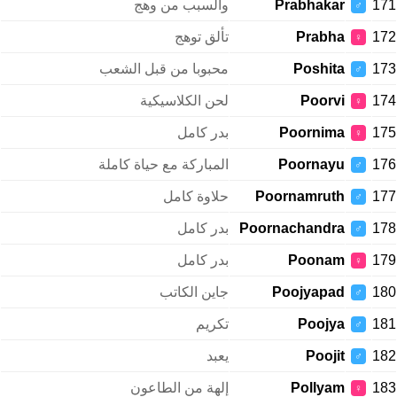
171
Prabhakar
والسبب من وهج
♂
172
Prabha
تألق توهج
♀
173
Poshita
محبوبا من قبل الشعب
♂
174
Poorvi
لحن الكلاسيكية
♀
175
Poornima
بدر كامل
♀
176
Poornayu
المباركة مع حياة كاملة
♂
177
Poornamruth
حلاوة كامل
♂
178
Poornachandra
بدر كامل
♂
179
Poonam
بدر كامل
♀
180
Poojyapad
جاين الكاتب
♂
181
Poojya
تكريم
♂
182
Poojit
يعبد
♂
183
Pollyam
إلهة من الطاعون
♀