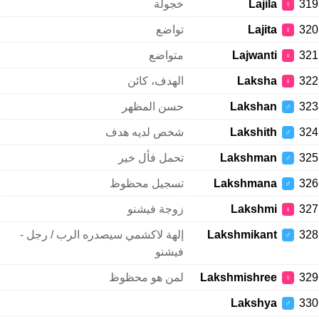
319
Lajila
خجولة
♀
320
Lajita
تواضع
♀
321
Lajwanti
متواضع
♀
322
Laksha
الهدف، كائن
♀
323
Lakshan
حسن المظهر
♂
324
Lakshith
شخص لديه هدف
♂
325
Lakshman
تحمل فأل خير
♂
326
Lakshmana
تسجيل محظوظ
♂
327
Lakshmi
زوجة فيشنو
♀
328
Lakshmikant
إلهة لاكشمي سيصدره الرب / رجل -
♂
فيشنو
329
Lakshmishree
لمن هو محظوظ
♀
Lakshya
330
♂