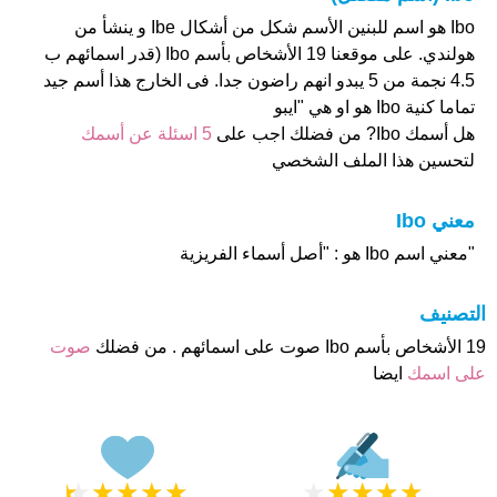
Ibo هو اسم للبنين الأسم شكل من أشكال Ibe و ينشأ من
هولندي. على موقعنا 19 الأشخاص بأسم Ibo (قدر اسمائهم ب
4.5 نجمة من 5 يبدو انهم راضون جدا. فى الخارج هذا أسم جيد
تماما كنية Ibo هو او هي "ايبو
هل أسمك Ibo? من فضلك اجب على
5 اسئلة عن أسمك
لتحسين هذا الملف الشخصي
معني Ibo
"معني اسم Ibo هو : "أصل أسماء الفريزية
التصنيف
19 الأشخاص بأسم Ibo صوت على اسمائهم . من فضلك
صوت
على اسمك
ايضا
★
★
★
★
★
★
★
★
★
★