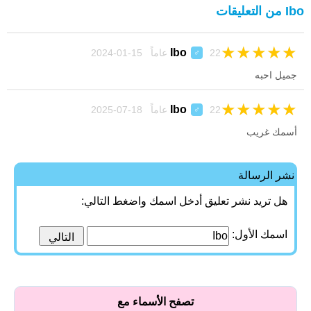
Ibo من التعليقات
★
★
★
★
★
Ibo
22 عاماً 15-01-2024
♂
جميل احبه
★
★
★
★
★
Ibo
22 عاماً 18-07-2025
♂
أسمك غريب
نشر الرسالة
هل تريد نشر تعليق أدخل اسمك واضغط التالي:
اسمك الأول:
تصفح الأسماء مع