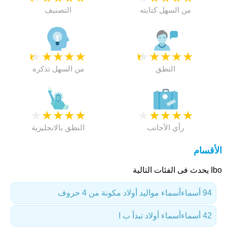
من السهل كتابته
التصنيف
★
★
★
★
★
★
★
★
★
★
النطق
من السهل تذكره
★
★
★
★
★
★
★
★
★
★
رأي الأجانب
النطق بالانجليزية
الأقسام
Ibo يحدث فى الفئات التالية
94 أسماء
أسماء مواليد أولاد مكونة من 4 حروف
42 أسماء
أسماء أولاد تبدأ ب I