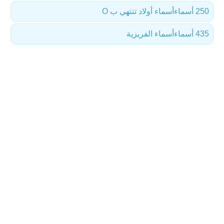
250 أسماء
أسماء أولاد تنتهي ب O
435 أسماء
أسماء الفريزية