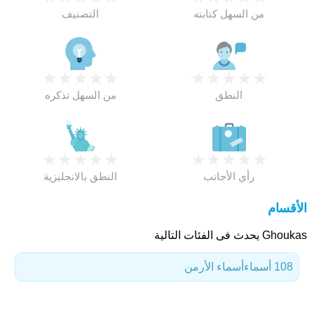
من السهل كتابته
التصنيف
★
★
★
★
★
★
★
★
★
★
النطق
من السهل تذكره
★
★
★
★
★
★
★
★
★
★
رأي الأجانب
النطق بالانجليزية
الأقسام
Ghoukas يحدث فى الفئات التالية
108 أسماء
أسماء الأرمن