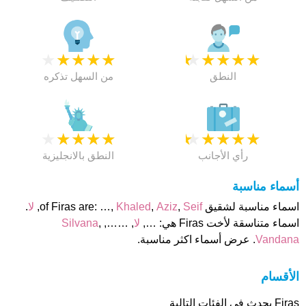
★
★
★
★
★
★
★
★
★
★
النطق
من السهل تذكره
★
★
★
★
★
★
★
★
★
★
رأي الأجانب
النطق بالانجليزية
أسماء مناسبة
اسماء مناسبة لشقيق of Firas are: …,
Seif
,
Aziz
,
Khaled
,
لا
.
اسماء متناسقة لأخت Firas هي: …,
لا
, ……,
,
Silvana
Vandana
. عرض أسماء اكثر مناسبة.
الأقسام
Firas يحدث فى الفئات التالية