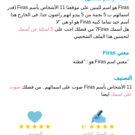
Firas هو اسم للبنين على موقعنا 11 الأشخاص بأسم Firas (قدر
اسمائهم ب 5 نجمة من 5 يبدو انهم راضون جدا. فى الخارج هذا
أسم جيد تماما كنية Firas هو او هي "لا
هل أسمك Firas? من فضلك اجب على
5 اسئلة عن أسمك
لتحسين هذا الملف الشخصي
معني Firas
"معني اسم Firas هو : "فطنة
التصنيف
11 الأشخاص بأسم Firas صوت على اسمائهم . من فضلك
صوت
على اسمك
ايضا
★
★
★
★
★
★
★
★
★
★
من السهل كتابته
التصنيف