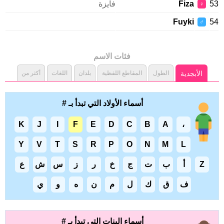
Fiza
فايزة
♀
Fuyki
♂
فئات الاسم
الأبجدية
الطول
المقاطع اللفظية
بلدان
اللغات
أكثر من
أسماء الأولاد التي تبدأ بـ #
K
J
I
F
E
D
C
B
A
،
Y
V
T
S
R
P
O
N
M
L
Z
أ
ب
ت
ج
خ
ر
ز
س
ش
ع
ف
ق
ك
ل
م
ن
ه
و
ي
أسماء البنات التي تبدأ بـ #