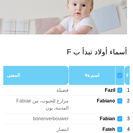
سماء أولاد تبدأ ب F
اسم
المعنى
♂
Fazil
فضيلة
♂
Fabiano
مزارع للحبوب، من Fabiae
♂
المدينة، بون
bonenverbouwer
Fabian
♂
Fateh
انتصار
♂