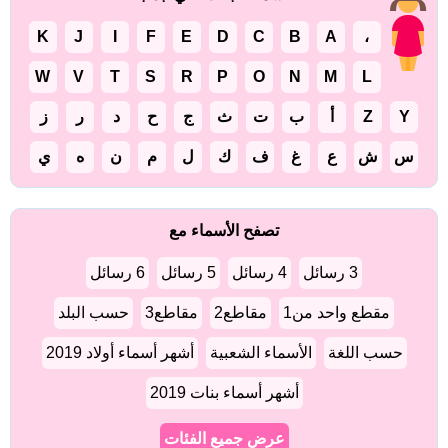
K
J
I
F
E
D
C
B
A
،
W
V
T
S
R
P
O
N
M
L
Y
Z
أ
ب
ت
ث
ج
ح
د
ر
ز
س
ش
ع
غ
ف
ك
ل
م
ن
ه
ي
تصفح الأسماء مع
3 رسائل
4 رسائل
5 رسائل
6 رسائل
مقطع واحد من1
مقاطع2
مقاطع3
حسب البلد
حسب اللغة
الأسماء الشعبية
أشهر أسماء أولاد 2019
أشهر أسماء بنات 2019
عرض جميع الفئات