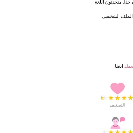
 نجمة من 5 يبدو انهم راضون جدا. متحدثون اللغة
 الملف الشخصي
سمك
ايضا
★
★
★
★
التصنيف
★
★
★
★