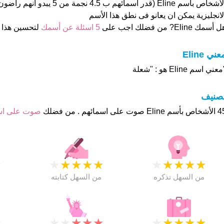
الأشخاص بأسم Eline (قدر اسمائهم ب 4.5
لانجليزية يمكن ان يعانو فى نطق هذا الأسم
 أسمك Eline? من فضلك اجب على
5 اسئلة عن أسمك
لتحسين هذا
عني Eline
عني اسم Eline هو : "شعلة
تصنيف
وت على اسمائهم . من فضلك
صوت على ا
★
★
★
★
★
★
★
★
★
★
★
من السهل تذكره
من السهل كتابته
★
★
★
★
★
★
★
★
★
★
★