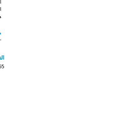
ا
هل
م
"م
ال
455 الأشخاص بأسم Eline ص