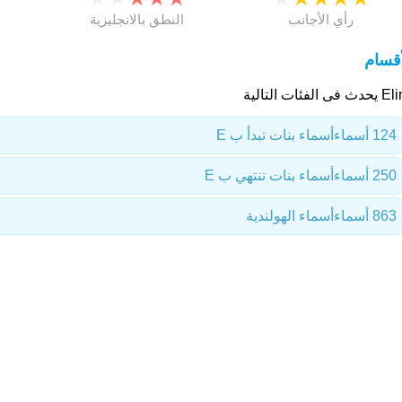
رأي الأجانب
النطق بالانجليزية
أقسام
فى الفئات التالية
124 أسماء
أسماء بنات تبدأ ب E
250 أسماء
أسماء بنات تنتهي ب E
863 أسماء
أسماء الهولندية