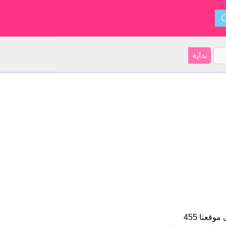
Eline هو اسم فتاة. الأسم شكل من أشكال Ele و ينشأ من هولندي. على موقعنا 455