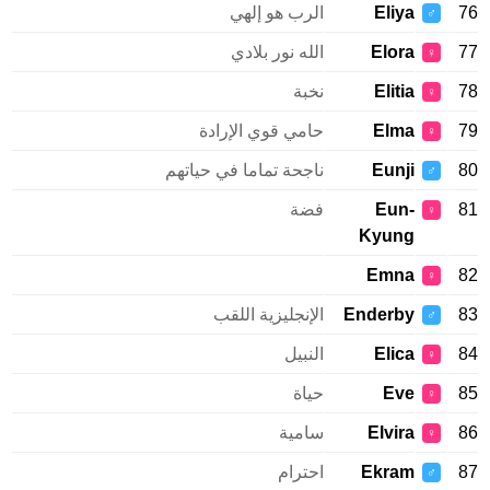
Eliya
الرب هو إلهي
♂
Elora
الله نور بلادي
♀
Elitia
نخبة
♀
Elma
حامي قوي الإرادة
♀
Eunji
ناجحة تماما في حياتهم
♂
Eun-
فضة
♀
Kyung
Emna
♀
Enderby
الإنجليزية اللقب
♂
Elica
النبيل
♀
Eve
حياة
♀
Elvira
سامية
♀
Ekram
احترام
♂