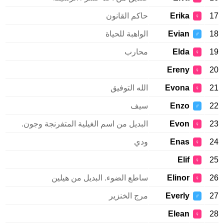
Erika
حاكم القانون
♀
Evian
الواهبة للحياة
♂
Elda
محارب
♀
Ereny
♀
Evona
الله التوفيق
♀
Enzo
سيف
♂
Evon
البديل من اسم الغيلية المتفرنجة وجون.
♀
Enas
ودي
♀
Elif
♀
Elinor
ساطع الضوء. البديل من هيلين
♀
Everly
مرج الخنزير
♂
Elean
♀