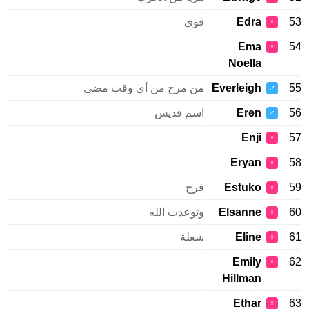
Edra
قوي
♀
Ema
♀
Noella
Everleigh
من مرج من أي وقت مضى
♂
Eren
اسم قديس
♂
Enji
♀
Eryan
♀
Estuko
فرح
♀
Elsanne
وتوعدت الله
♀
Eline
شعلة
♀
Emily
♀
Hillman
Ethar
♀