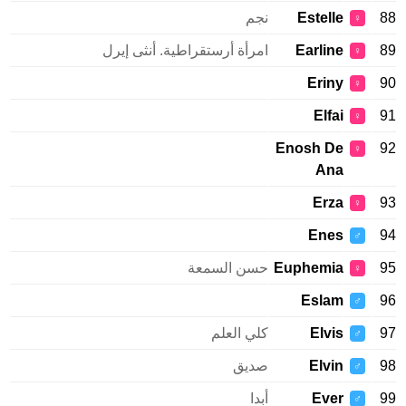
Estelle
نجم
♀
Earline
امرأة أرستقراطية. أنثى إيرل
♀
Eriny
♀
Elfai
♀
Enosh De
♀
Ana
Erza
♀
Enes
♂
Euphemia
حسن السمعة
♀
Eslam
♂
Elvis
كلي العلم
♂
Elvin
صديق
♂
Ever
أبدا
♂