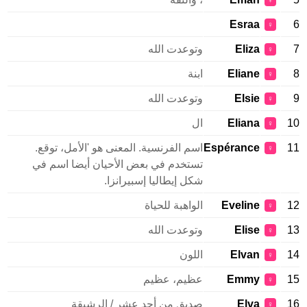
♀
Esraa
♀
Eliza
وتوعدت الله
♀
Eliane
ابنة
♀
Elsie
وتوعدت الله
♀
Eliana
ال
♀
Espérance
اسم الفرنسية. المعنى هو 'الأمل، توقع.
♀
تستخدم في بعض الأحيان أيضا اسم في
شكل إيطاليا إسبيرانزا.
Eveline
الواهبة للحياة
♀
Elise
وتوعدت الله
♀
Elvan
اللون
♀
Emmy
عظيم، عظيم
♀
Elva
صديق من أحد عشر / الرشيقة
♀