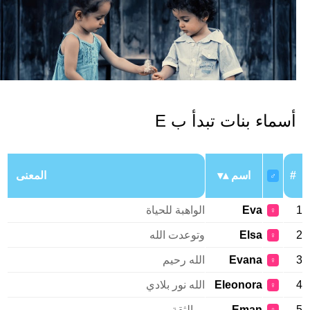
سماء بنات تبدأ ب E
اسم
المعنى
♂
Eva
الواهبة للحياة
♀
Elsa
وتوعدت الله
♀
Evana
الله رحيم
♀
Eleonora
الله نور بلادي
♀
Eman
، والثقة