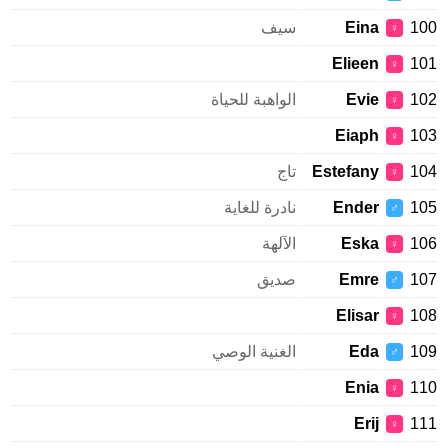
1
Eina
سيف
♀
Elieen
1
♀
1
Evie
الواهبة للحياة
♀
Eiaph
1
♀
1
Estefany
تاج
♀
1
Ender
نادرة للغاية
♂
1
Eska
الآلهة
♀
1
Emre
صديق
♂
Elisar
1
♀
1
Eda
الغنية الوصي
♂
Enia
1
♀
Erij
1
♀