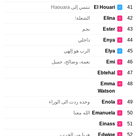
El Houari
تنتمي إلى Haouara
♂
Elina
الشعلة؛
♀
Ester
نجم
♀
Enya
داخلي
♀
Elya
الرب هو إلهي
♂
Emi
نعمة، وصالح، جميل
♀
Ebtehal
♀
Emma
♀
Watson
Enola
وحده ردت الى الوراء
♀
Emanuela
الله معنا
♀
Einass
♀
Edwige
هربا من الحرب
♀