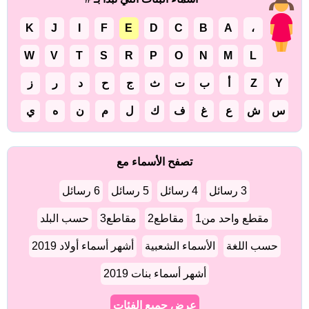
K
J
I
F
E
D
C
B
A
،
W
V
T
S
R
P
O
N
M
L
Y
Z
أ
ب
ت
ث
ج
ح
د
ر
ز
س
ش
ع
غ
ف
ك
ل
م
ن
ه
ي
تصفح الأسماء مع
3 رسائل
4 رسائل
5 رسائل
6 رسائل
مقطع واحد من1
مقاطع2
مقاطع3
حسب البلد
حسب اللغة
الأسماء الشعبية
أشهر أسماء أولاد 2019
أشهر أسماء بنات 2019
عرض جميع الفئات