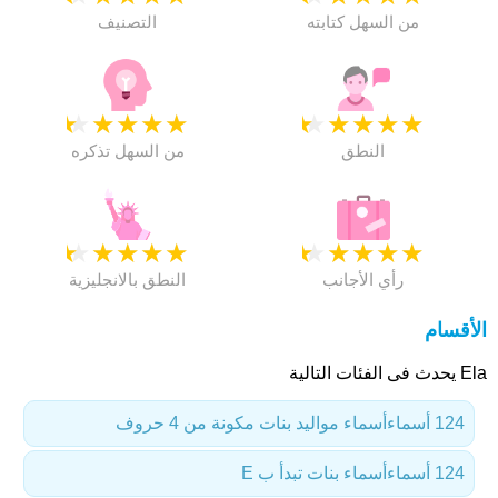
من السهل كتابته
التصنيف
★
★
★
★
★
★
★
★
★
★
النطق
من السهل تذكره
★
★
★
★
★
★
★
★
★
★
رأي الأجانب
النطق بالانجليزية
الأقسام
Ela يحدث فى الفئات التالية
124 أسماء
أسماء مواليد بنات مكونة من 4 حروف
124 أسماء
أسماء بنات تبدأ ب E