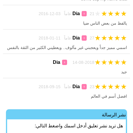
★
★
★
★
★
Dia
21 عاماً 03-12-2016
♀
يالفظ من بعض الناس ضيا
★
★
★
★
★
Dia
27 عاماً 11-01-2018
♀
اسمي مميز جداً ويعجبني غير مآلوف.. ويعطيني الكثير من الثقة بالنفس
★
★
★
★
★
Dia
14-08-2018
♀
جيد
★
★
★
★
★
Dia
23 عاماً 15-09-2018
♀
افضل أسم في العالم
نشر الرسالة
هل تريد نشر تعليق أدخل اسمك واضغط التالي: