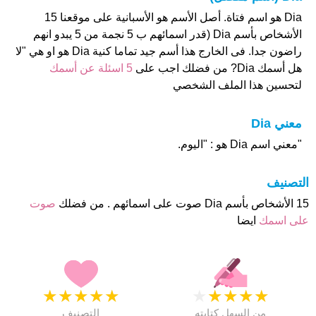
Dia هو اسم فتاة. أصل الأسم هو الأسبانية على موقعنا 15
الأشخاص بأسم Dia (قدر اسمائهم ب 5 نجمة من 5 يبدو انهم
راضون جدا. فى الخارج هذا أسم جيد تماما كنية Dia هو او هي "لا
هل أسمك Dia? من فضلك اجب على
5 اسئلة عن أسمك
لتحسين هذا الملف الشخصي
معني Dia
"معني اسم Dia هو : "اليوم.
التصنيف
15 الأشخاص بأسم Dia صوت على اسمائهم . من فضلك
صوت
على اسمك
ايضا
★
★
★
★
★
★
★
★
★
★
من السهل كتابته
التصنيف