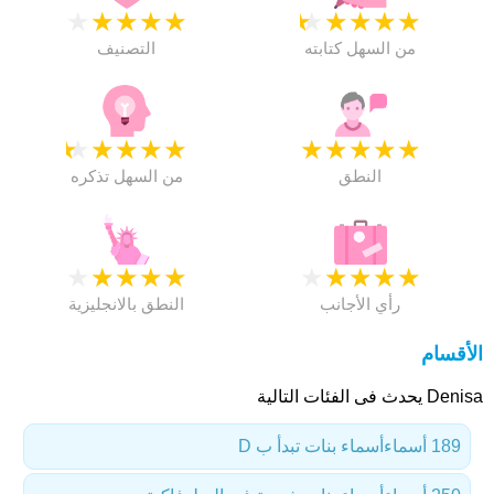
★
★
★
★
★
★
★
★
★
★
من السهل كتابته
التصنيف
★
★
★
★
★
★
★
★
★
★
النطق
من السهل تذكره
★
★
★
★
★
★
★
★
★
★
رأي الأجانب
النطق بالانجليزية
الأقسام
Denisa يحدث فى الفئات التالية
189 أسماء
أسماء بنات تبدأ ب D