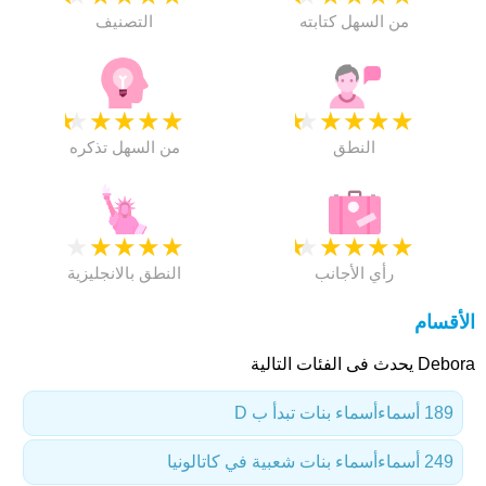
من السهل كتابته
التصنيف
★
★
★
★
★
★
★
★
★
★
النطق
من السهل تذكره
★
★
★
★
★
★
★
★
★
★
رأي الأجانب
النطق بالانجليزية
الأقسام
Debora يحدث فى الفئات التالية
189 أسماء
أسماء بنات تبدأ ب D
249 أسماء
أسماء بنات شعبية في كاتالونيا