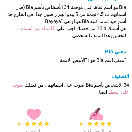
Bia هو اسم فتاة. على موقعنا 34 الأشخاص بأسم Bia (قدر
اسمائهم ب 4.5 نجمة من 5 يبدو انهم راضون جدا. فى الخارج هذا
أسم جيد تماما كنية Bia هو او هي "Bayoya
هل أسمك Bia? من فضلك اجب على
5 اسئلة عن أسمك
لتحسين هذا الملف الشخصي
معني Bia
"معني اسم Bia هو : "الأبيض، لامعة
التصنيف
34 الأشخاص بأسم Bia صوت على اسمائهم . من فضلك
صوت
على اسمك
ايضا
★
★
★
★
★
★
★
★
★
★
من السهل كتابته
التصنيف