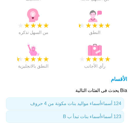
★
★
★
★
★
★
★
★
★
★
النطق
من السهل تذكره
★
★
★
★
★
★
★
★
★
★
رأي الأجانب
النطق بالانجليزية
الأقسام
Bia يحدث فى الفئات التالية
124 أسماء
أسماء مواليد بنات مكونة من 4 حروف
123 أسماء
أسماء بنات تبدأ ب B