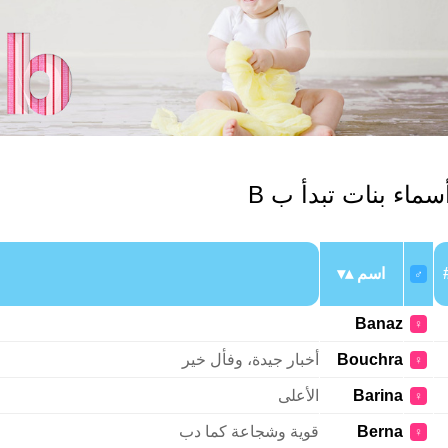
سماء بنات تبدأ ب B
اسم
♂
Banaz
♀
Bouchra
أخبار جيدة، وفأل خير
♀
Barina
الأعلى
♀
Berna
قوية وشجاعة كما دب
♀