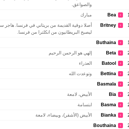
والصواعق.
Bea
مبارك
♀
Britney
أصلا دوقية القديمة من بريتاني في فرنسا. هاجر سل
♀
ليصبح البريطانيون من انكلترا من فرنسا.
Buthaina
♀
Beta
إلهي هو الرحمن الرحيم
♀
Batool
العذراء
♀
Bettina
وتوعدت الله
♀
Basmala
♀
Bia
الأبيض، لامعة
♀
Basma
ابتسامة
♀
Bianka
الأبيض (الأشقر)، وبيضاء، لامعة
♀
Bouthaina
♀