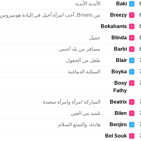
Baki
الأبدية الأبدية
♂
Breezy
من Briseis، أحب امرأة أخيل في إلياذة هوميروس.
♀
Bokahants
♀
Blinda
جميل
♀
Barbi
مسافر من بلد أجنبي
♀
Blair
طفل من الحقول
♂
Boyka
السكتة الدماغية
♂
Bosy
♀
Fathy
Beatrix
المباركة امرأة وامرأة سعيدة
♀
Bilen
تلميذ من العين
♀
Benjiro
هادئة، والتمتع السلام
♂
Bel Souk
♀