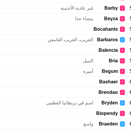
Barby
غير عادية الأجنبية
♀
Beyza
بيضاء جدا
♀
Bocahants
♀
Barbaros
الغريب، الغريب الغامض
♂
Balencia
♀
Bria
النبيل
♀
Begum
أميرة
♀
Bashaer
♀
Brendao
♀
Bryden
اسم في بريطانيا العظمى
♂
Biopendy
♀
Braeden
واسع
♂