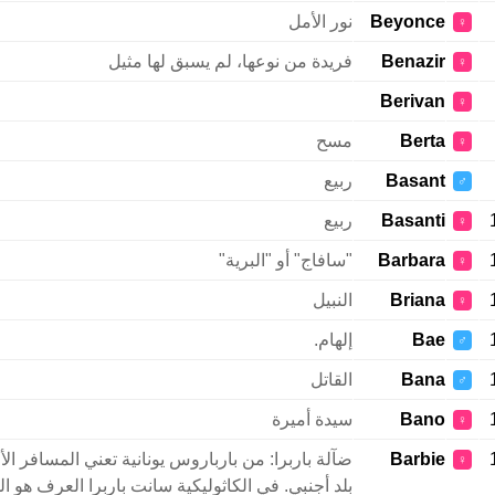
Beyonce
نور الأمل
♀
Benazir
فريدة من نوعها، لم يسبق لها مثيل
♀
Berivan
♀
Berta
مسح
♀
Basant
ربيع
♂
Basanti
ربيع
♀
Barbara
"سافاج" أو "البرية"
♀
Briana
النبيل
♀
Bae
إلهام.
♂
Bana
القاتل
♂
Bano
سيدة أميرة
♀
Barbie
ضآلة باربرا: من بارباروس يونانية تعني المسافر ال
♀
بلد أجنبي. في الكاثوليكية سانت باربرا العرف هو ا