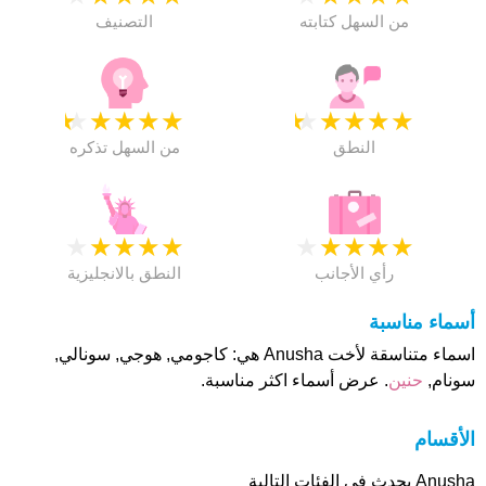
من السهل كتابته
التصنيف
★
★
★
★
★
★
★
★
★
★
النطق
من السهل تذكره
★
★
★
★
★
★
★
★
★
★
رأي الأجانب
النطق بالانجليزية
أسماء مناسبة
اسماء متناسقة لأخت Anusha هي: كاجومي, هوجي, سونالي,
سونام,
حنين
. عرض أسماء اكثر مناسبة.
الأقسام
Anusha يحدث فى الفئات التالية