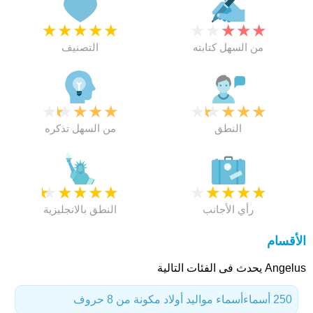
★
★
★
★
★
★
★
★
★
★
من السهل كتابته
التصنيف
★
★
★
★
★
★
★
★
★
★
النطق
من السهل تذكره
★
★
★
★
★
★
★
★
★
★
رأي الأجانب
النطق بالانجليزية
الأقسام
Angelus يحدث فى الفئات التالية
250 أسماء
أسماء مواليد أولاد مكونة من 8 حروف