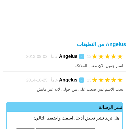
Angelus من التعليقات
★
★
★
★
★
Angelus
13 عاماً 02-09-2013
♂
اسم جميل الان معناة الملائكة
★
★
★
★
★
Angelus
13 عاماً 25-10-2014
♂
بحب الاسم لس صعب على من حولى لانه غير ماتش
نشر الرسالة
هل تريد نشر تعليق أدخل اسمك واضغط التالي: