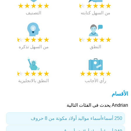
★
★
★
★
★
★
★
★
★
★
من السهل كتابته
التصنيف
★
★
★
★
★
★
★
★
★
★
النطق
من السهل تذكره
★
★
★
★
★
★
★
★
★
★
رأي الأجانب
النطق بالانجليزية
الأقسام
Andrian يحدث فى الفئات التالية
250 أسماء
أسماء مواليد أولاد مكونة من 8 حروف