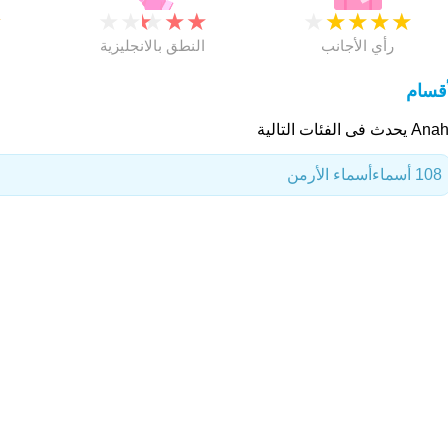
★
★
★
★
★
★
★
★
★
★
★
رأي الأجانب
النطق بالانجليزية
أقسام
حدث فى الفئات التالية
108 أسماء
أسماء الأرمن