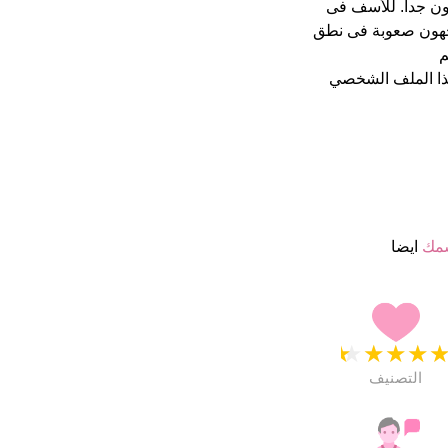
 4.5 نجمة من 5 يبدو انهم راضون جدا. للأسف فى
اجهون صعوبة فى نطق
م
ذا الملف الشخصي
سمك
ايضا
★
★
★
★
التصنيف