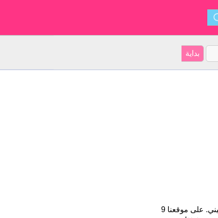
Anahid هو اسم فتاة. الأسم شكل من أشكال Anahita و ينشأ من الأرميني. على موقعنا 9