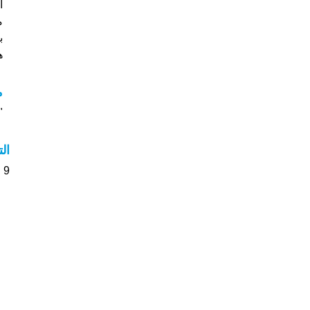
م
ب
هل
م
"مع
ال
9 الأشخاص بأسم Anahid صوت على اسمائهم . من فضلك