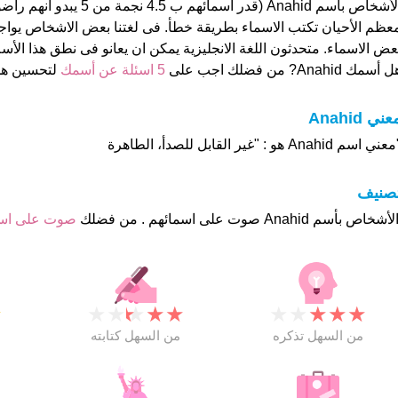
الأشخاص بأسم Anahid (قدر اسمائهم ب
عظم الأحيان تكتب الاسماء بطريقة خطأ. فى لغتنا بعض الاشخاص يو
عض الاسماء. متحدثون اللغة الانجليزية يمكن ان يعانو فى نطق هذا الأس
 أسمك Anahid? من فضلك اجب على
5 اسئلة عن أسمك
لتحسين ه
عني Anahid
ني اسم Anahid هو : "غير القابل للصدأ، الطاهرة
تصنيف
صوت على ا
★
★
★
★
★
★
★
★
★
★
★
من السهل تذكره
من السهل كتابته