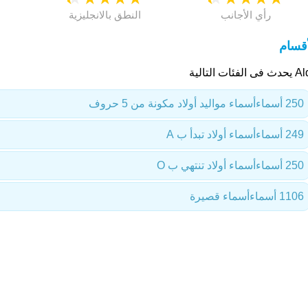
رأي الأجانب
النطق بالانجليزية
أقسام
 الفئات التالية
250 أسماء
أسماء مواليد أولاد مكونة من 5 حروف
249 أسماء
أسماء أولاد تبدأ ب A
250 أسماء
أسماء أولاد تنتهي ب O
1106 أسماء
أسماء قصيرة