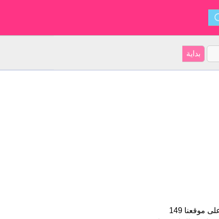
Aldo هو اسم للبنين الأسم شكل من أشكال Alde و ينشأ من الإيطالي. على موقعنا 149