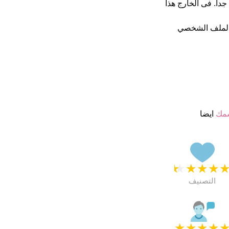
جمة من 5 يبدو انهم راضون جدا. فى الخارج هذا
الملف الشخصي
سمك
ايضا
★
★
★
★
التصنيف
★
★
★
★