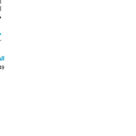
أ
هل
م
"م
ال
149 الأشخاص بأسم Aldo صو