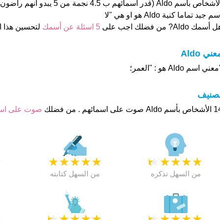
الأشخاص بأسم Aldo (قدر اسمائهم ب 4.5 ن
سم جيد تماما كنية Aldo هو او هي "لا
 أسمك Aldo? من فضلك اجب على
5 اسئلة عن أسمك
لتحسين هذا 
عني Aldo
عني اسم Aldo هو : "العمر؛
تصنيف
ت على اسمائهم . من فضلك
صوت على ا
★
★
★
★
★
★
★
★
★
★
★
من السهل تذكره
من السهل كتابته
★
★
★
★
★
★
★
★
★
★
★