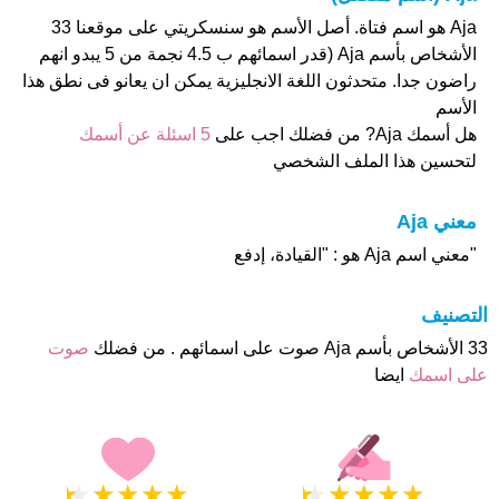
Aja هو اسم فتاة. أصل الأسم هو سنسكريتي على موقعنا 33
الأشخاص بأسم Aja (قدر اسمائهم ب 4.5 نجمة من 5 يبدو انهم
راضون جدا. متحدثون اللغة الانجليزية يمكن ان يعانو فى نطق هذا
الأسم
هل أسمك Aja? من فضلك اجب على
5 اسئلة عن أسمك
لتحسين هذا الملف الشخصي
معني Aja
"معني اسم Aja هو : "القيادة، إدفع
التصنيف
33 الأشخاص بأسم Aja صوت على اسمائهم . من فضلك
صوت
على اسمك
ايضا
★
★
★
★
★
★
★
★
★
★