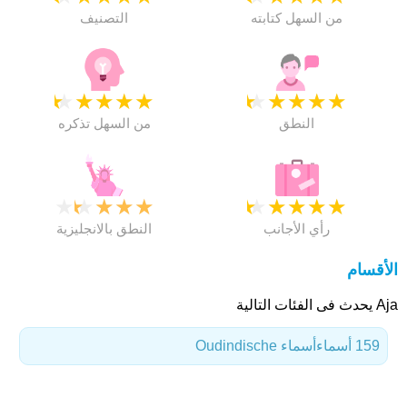
من السهل كتابته
التصنيف
★
★
★
★
★
★
★
★
★
★
النطق
من السهل تذكره
★
★
★
★
★
★
★
★
★
★
رأي الأجانب
النطق بالانجليزية
الأقسام
Aja يحدث فى الفئات التالية
159 أسماء
أسماء Oudindische