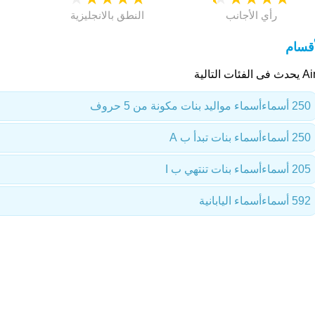
رأي الأجانب
النطق بالانجليزية
أقسام
 الفئات التالية
250 أسماء
أسماء مواليد بنات مكونة من 5 حروف
250 أسماء
أسماء بنات تبدأ ب A
205 أسماء
أسماء بنات تنتهي ب I
592 أسماء
أسماء اليابانية