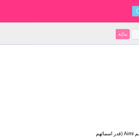
Aimi هو اسم فتاة. أصل الأسم هو اليابانية على موقعنا 74 الأشخاص بأسم Aimi (قدر اسمائهم