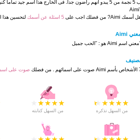
"A
 أسمك Aimi? من فضلك اجب على
5 اسئلة عن أسمك
لتحسين هذا 
عني Aimi
عني اسم Aimi هو : "الحب جميل
تصنيف
م . من فضلك
صوت على اس
★
★
★
★
★
★
★
★
★
★
★
من السهل تذكره
من السهل كتابته
★
★
★
★
★
★
★
★
★
★
★