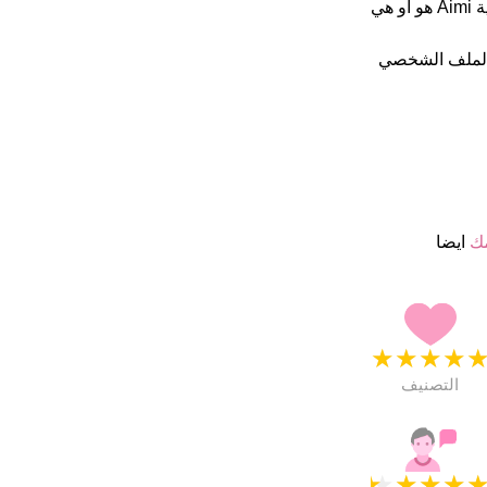
ب 5 نجمة من 5 يبدو انهم راضون جدا. فى الخارج هذا أسم جيد تماما كنية Aimi هو او هي
الملف الشخصي
مك
ايضا
★
★
★
★
التصنيف
★
★
★
★