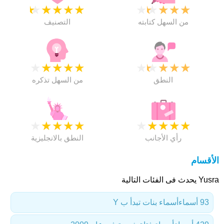
★
★
★
★
★
★
★
★
★
★
من السهل كتابته
التصنيف
★
★
★
★
★
★
★
★
★
★
النطق
من السهل تذكره
★
★
★
★
★
★
★
★
★
★
رأي الأجانب
النطق بالانجليزية
الأقسام
Yusra يحدث فى الفئات التالية
93 أسماء
أسماء بنات تبدأ ب Y