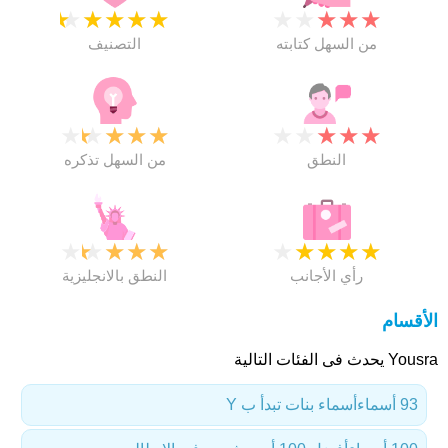
★
★
★
★
★
★
★
★
★
★
من السهل كتابته
التصنيف
★
★
★
★
★
★
★
★
★
★
النطق
من السهل تذكره
★
★
★
★
★
★
★
★
★
★
رأي الأجانب
النطق بالانجليزية
الأقسام
Yousra يحدث فى الفئات التالية
93 أسماء
أسماء بنات تبدأ ب Y