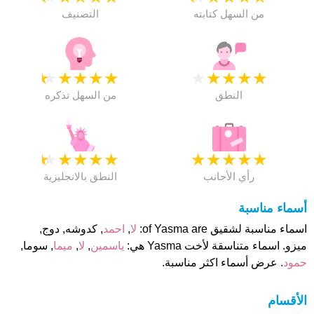
من السهل كتابته
التصنيف
★
★
★
★
★
★
★
★
★
★
النطق
من السهل تذكره
★
★
★
★
★
★
★
★
★
★
رأي الأجانب
النطق بالانجليزية
أسماء مناسبة
اسماء مناسبة لشقيق of Yasma are:
لا
,
احمد
, كدوشه, دوج,
ميزو. اسماء متناسقة لأخت Yasma هي:
ياسمين
,
لا
,
ميما
, سوما,
حمود
. عرض أسماء اكثر مناسبة.
الأقسام