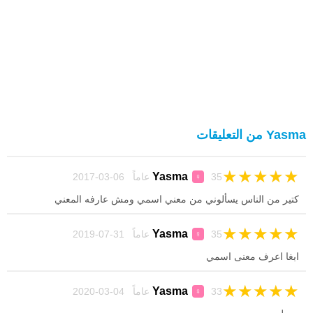
Yasma من التعليقات
★
★
★
★
★
Yasma
35 عاماً 06-03-2017
♀
كتير من الناس يسألوني من معني اسمي ومش عارفه المعني
★
★
★
★
★
Yasma
35 عاماً 31-07-2019
♀
ابغا اعرف معنى اسمي
★
★
★
★
★
Yasma
33 عاماً 04-03-2020
♀