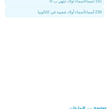
192 أسماء
أسماء أولاد تنتهي ب R
239 أسماء
أسماء أولاد شعبية في كاتالونيا
Xavier من التعليقات