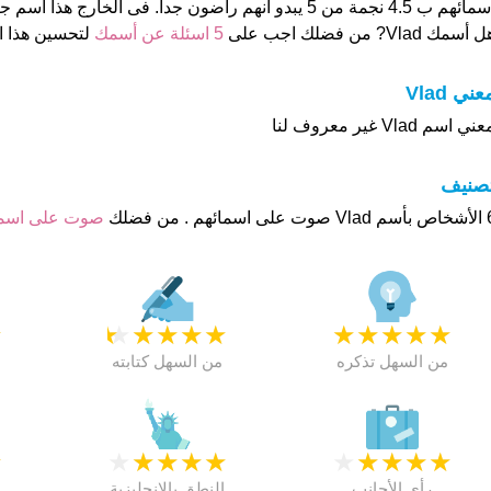
ئهم ب 4.5 نجمة من 5 يبدو انهم راضون جدا. فى الخارج هذا أسم جيد تماما
 أسمك Vlad? من فضلك اجب على
5 اسئلة عن أسمك
لتحسين هذا 
عني Vlad
ني اسم Vlad غير معروف لنا
تصنيف
م . من فضلك
صوت على اس
★
★
★
★
★
★
★
★
★
★
★
من السهل تذكره
من السهل كتابته
★
★
★
★
★
★
★
★
★
★
★
رأي الأجانب
النطق بالانجليزية