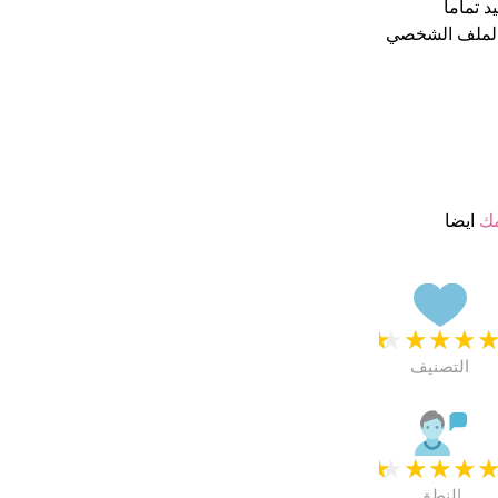
الملف الشخصي
مك
ايضا
★
★
★
★
التصنيف
★
★
★
★
النطق