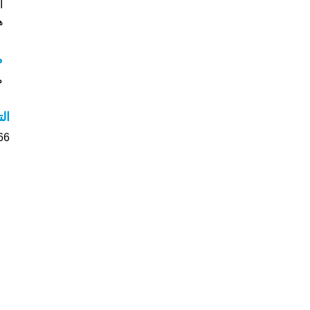
اسما
هل
م
مع
ال
66 الأشخاص بأسم Vlad صوت على اسمائه