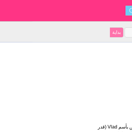
Vlad هو اسم للبنين أصل الأسم هو السلوفاكية على موقعنا 66 الأشخاص بأسم Vlad (قدر