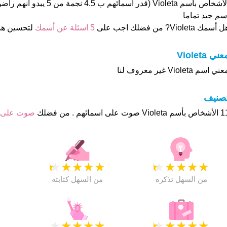
الأشخاص بأسم Violeta (قدر اسمائهم
سم جيد تماما
 أسمك Violeta? من فضلك اجب على
5 اسئلة عن أسمك
لتحسين هذ
عني Violeta
ني اسم Violeta غير معروف لنا
تصنيف
صوت على اسمائهم . من فضلك
صوت على 
★
★
★
★
★
★
★
★
★
★
★
من السهل تذكره
من السهل كتابته
★
★
★
★
★
★
★
★
★
★
★