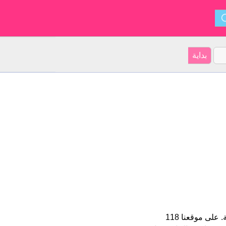
Violeta هو اسم فتاة. الأسم شكل من أشكال Violet و ينشأ من البلغارية. على موقعنا 118