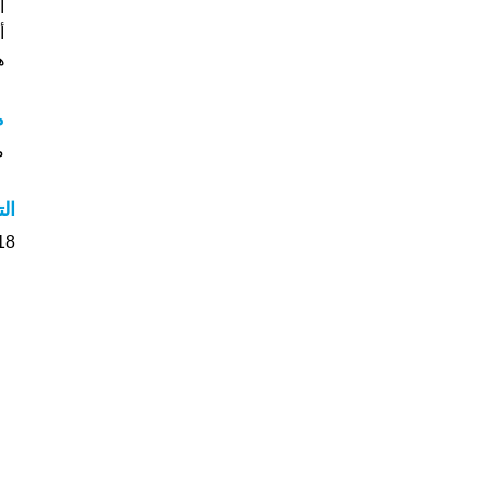
أ
هل
م
مع
ال
118 الأشخاص بأسم Violeta 