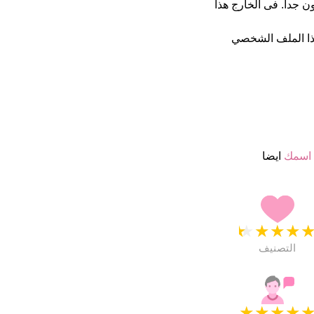
 ب 4.5 نجمة من 5 يبدو انهم راضون جدا. فى الخارج هذا
ا الملف الشخصي
اسمك
ايضا
★
★
★
★
التصنيف
★
★
★
★