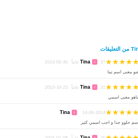
 التعليقات
★
★
★
★
Tina
37 عاماً 30-05-2013
♀
و معنى اسم تينا
★
★
★
★
Tina
31 عاماً 23-10-2013
♀
اهو معنى اسمي
★
★
★
★
Tina
14-06-2014
♀
سم حلوو جدا و احب اسمي كثير
★
★
★
★
Tina
25 عاماً 08-01-2015
♀