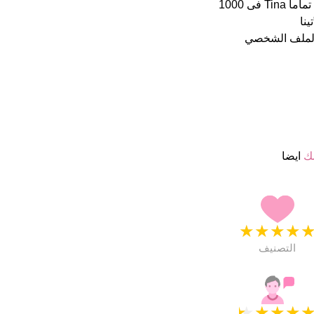
اسمائهم ب 5 نجمة من 5 يبدو انهم راضون جدا. فى الخارج هذا أسم جيد تماما Tina فى 1000
الملف الشخصي
مك
ايضا
★
★
★
★
التصنيف
★
★
★
★