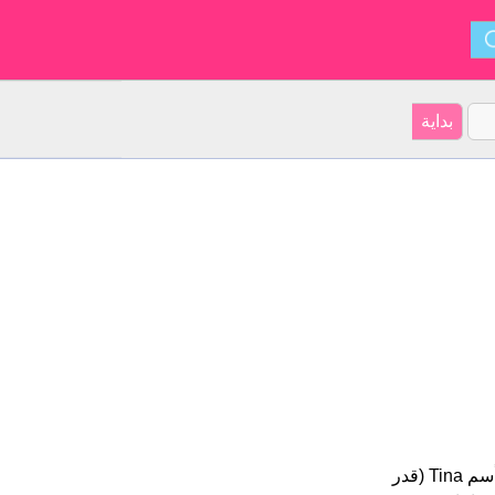
Tina هو اسم فتاة. أصل الأسم هو الإنجليزية على موقعنا 16 الأشخاص بأسم Tina (قدر