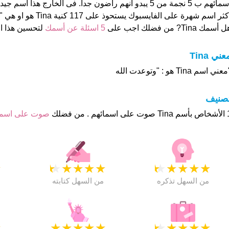
كثر اسم شهرة على الفايسبوك يستحوذ على 117 كنية Tina هو او هي "تينا
 أسمك Tina? من فضلك اجب على
5 اسئلة عن أسمك
لتحسين هذا 
عني Tina
عني اسم Tina هو : "وتوعدت الله
تصنيف
م . من فضلك
صوت على اس
★
★
★
★
★
★
★
★
★
★
★
من السهل تذكره
من السهل كتابته
★
★
★
★
★
★
★
★
★
★
★