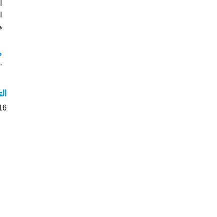
ا
هل
م
"م
ال
16 الأشخاص بأسم Tina صوت على اسمائه