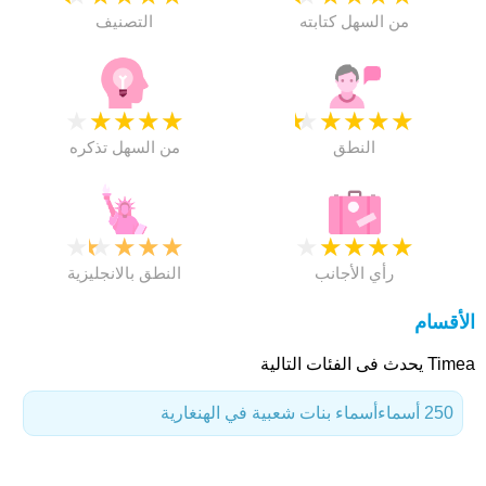
من السهل كتابته
التصنيف
★
★
★
★
★
★
★
★
★
★
النطق
من السهل تذكره
★
★
★
★
★
★
★
★
★
★
رأي الأجانب
النطق بالانجليزية
الأقسام
Timea يحدث فى الفئات التالية
250 أسماء
أسماء بنات شعبية في الهنغارية