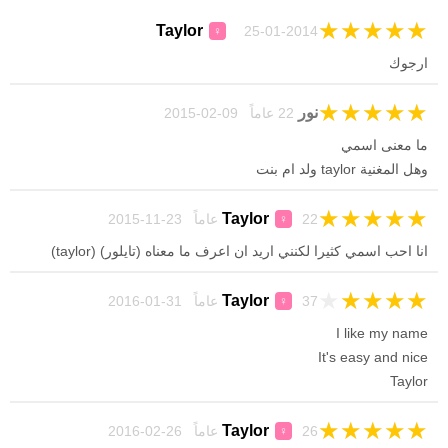
★
★
★
★
★
Taylor
25-01-2014
♀
ارجوك
★
★
★
★
★
نور
22 عاماً 09-02-2015
ما معنى اسمي
وهل المغنية taylor ولد ام بنت
★
★
★
★
★
Taylor
22 عاماً 23-11-2015
♀
انا احب اسمي كثيرا لكنني اريد ان اعرف ما معناه (تايلور) (taylor)
★
★
★
★
★
Taylor
37 عاماً 31-01-2016
♀
I like my name
It's easy and nice
Taylor
★
★
★
★
★
Taylor
26 عاماً 26-02-2016
♀