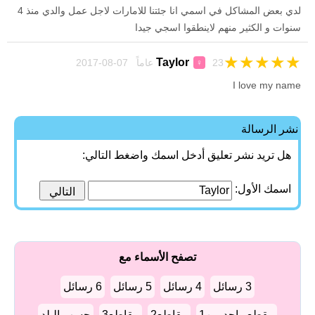
لدي بعض المشاكل في اسمي انا جئتنا للامارات لاجل عمل والدي منذ 4
سنوات و الكثير منهم لاينطقوا اسجي جيدا
★
★
★
★
★
Taylor
23 عاماً 07-08-2017
♀
I love my name
نشر الرسالة
هل تريد نشر تعليق أدخل اسمك واضغط التالي:
اسمك الأول:
تصفح الأسماء مع
3 رسائل
4 رسائل
5 رسائل
6 رسائل
مقطع واحد من1
مقاطع2
مقاطع3
حسب البلد