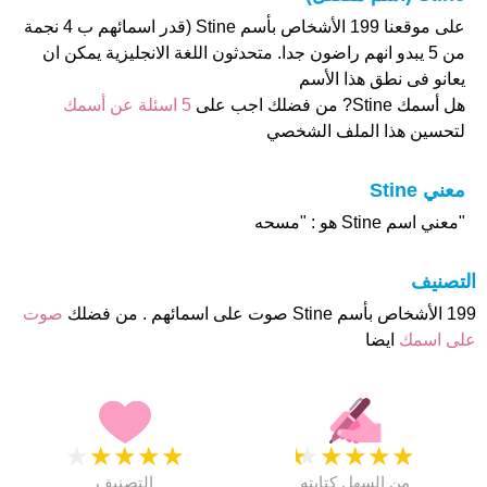
على موقعنا 199 الأشخاص بأسم Stine (قدر اسمائهم ب 4 نجمة
من 5 يبدو انهم راضون جدا. متحدثون اللغة الانجليزية يمكن ان
يعانو فى نطق هذا الأسم
هل أسمك Stine? من فضلك اجب على
5 اسئلة عن أسمك
لتحسين هذا الملف الشخصي
معني Stine
"معني اسم Stine هو : "مسحه
التصنيف
199 الأشخاص بأسم Stine صوت على اسمائهم . من فضلك
صوت
على اسمك
ايضا
★
★
★
★
★
★
★
★
★
★
من السهل كتابته
التصنيف