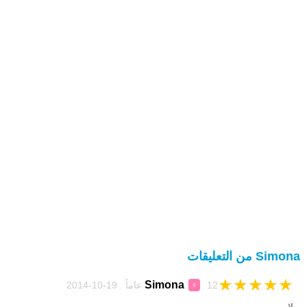
Simona من التعليقات
★
★
★
★
★
Simona
12 عاماً 19-10-2014
♀