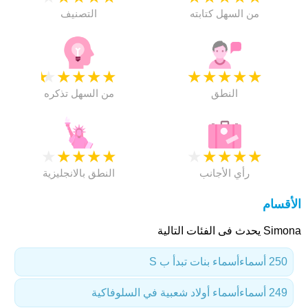
من السهل كتابته
التصنيف
★
★
★
★
★
★
★
★
★
★
النطق
من السهل تذكره
★
★
★
★
★
★
★
★
★
★
رأي الأجانب
النطق بالانجليزية
الأقسام
Simona يحدث فى الفئات التالية
250 أسماء
أسماء بنات تبدأ ب S
249 أسماء
أسماء أولاد شعبية في السلوفاكية