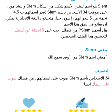
Siem هو اسم للبنين الأسم شكل من أشكال Siem و ينشأ من .
على موقعنا 34 الأشخاص بأسم Siem (قدر اسمائهم ب 4.5
نجمة من 5 يبدو انهم راضون جدا. متحدثون اللغة الانجليزية يمكن
ان يعانو فى نطق هذا الأسم
هل أسمك Siem? من فضلك اجب على
5 اسئلة عن أسمك
لتحسين هذا الملف الشخصي
معني Siem
"معني اسم Siem هو : "وقد سمع الله
التصنيف
34 الأشخاص بأسم Siem صوت على اسمائهم . من فضلك
صوت
على اسمك
ايضا
★
★
★
★
★
★
★
★
★
★