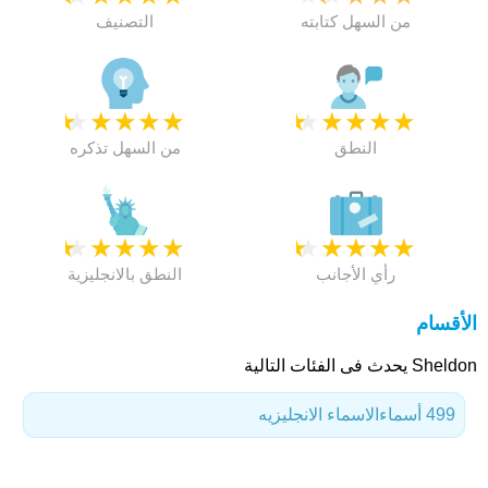
من السهل كتابته
التصنيف
★
★
★
★
★
★
★
★
★
★
النطق
من السهل تذكره
★
★
★
★
★
★
★
★
★
★
رأي الأجانب
النطق بالانجليزية
الأقسام
Sheldon يحدث فى الفئات التالية
499 أسماء
الاسماء الانجليزيه